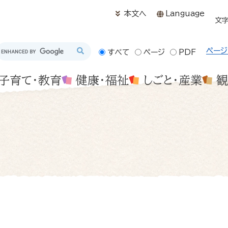
メニューを飛ばして本文へ
本文へ
Language
文
ページ
すべて
ページ
PDF
子育て・教育
健康・福祉
しごと・産業
観