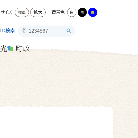
字サイズ
拡大
背景色
標準
白
黒
青
ID検索
光
町政