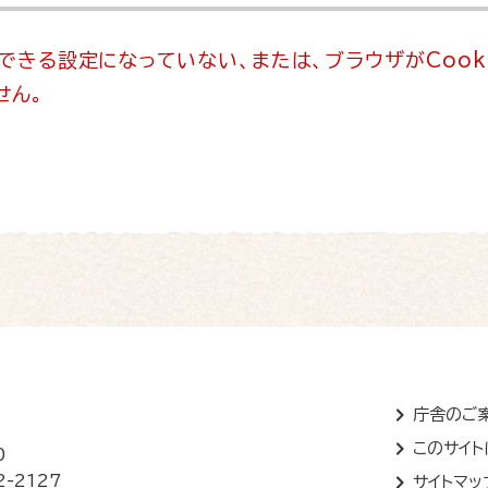
用できる設定になっていない、または、ブラウザがCook
せん。
庁舎のご
このサイ
0
2-2127
サイトマッ