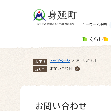
ペ
ー
ジ
の
先
キーワード検索
頭
で
くらし
す
。
トップページ
>
お問い合わせ
現在地
お問い合わせ
足あと
お問い合わせ
本