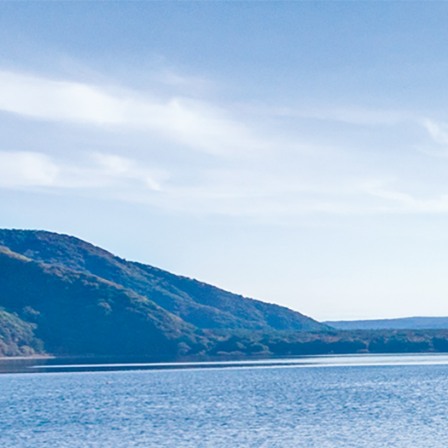
ペ
ー
ジ
の
先
頭
で
す
。