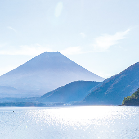
G
o
o
g
l
e
カ
ス
タ
ム
検
索