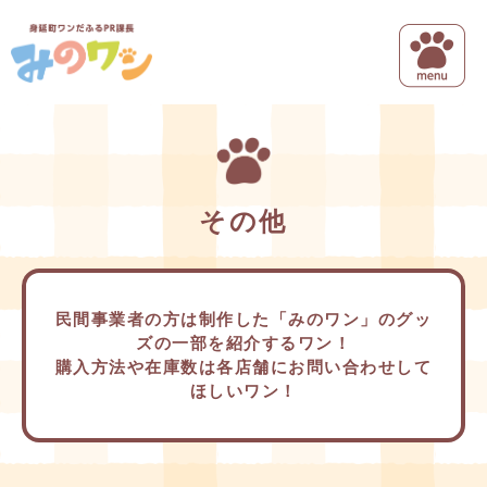
ペ
メニューを飛ばして本文へ
ー
ジ
の
先
頭
で
本
す
文
。
その他
民間事業者の方は制作した「みのワン」のグッ
ズの一部を紹介するワン！
購入方法や在庫数は各店舗にお問い合わせして
ほしいワン！