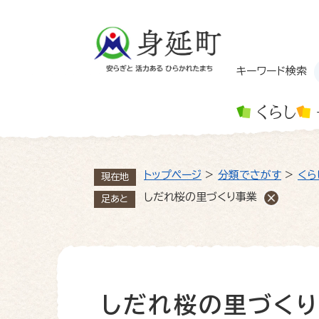
ペ
ー
ジ
の
先
キーワード検索
頭
で
くらし
す
。
トップページ
>
分類でさがす
>
くら
現在地
しだれ桜の里づくり事業
足あと
しだれ桜の里づく
本