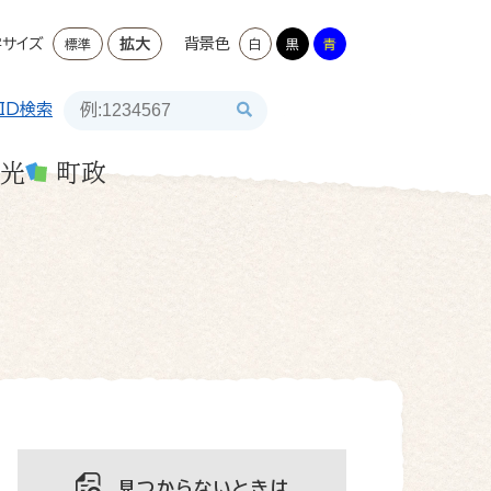
字サイズ
拡大
背景色
標準
白
黒
青
ID検索
光
町政
見つからないときは