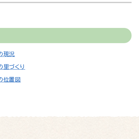
の現況
の里づくり
の位置図