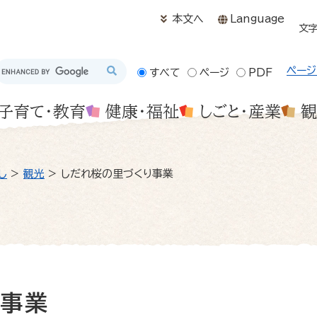
メニューを飛ばして本文へ
本文へ
Language
文
ページ
すべて
ページ
PDF
子育て・教育
健康・福祉
しごと・産業
観
し
>
観光
>
しだれ桜の里づくり事業
り事業