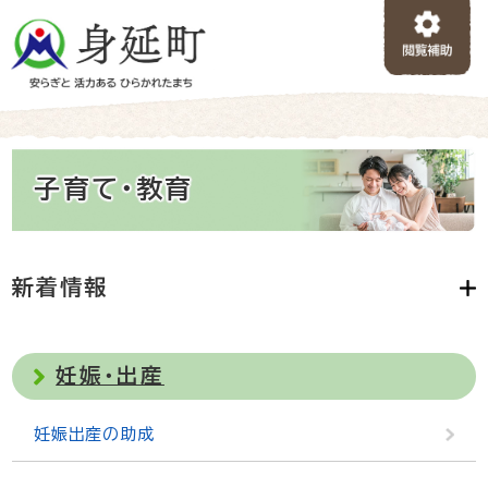
ペ
メニューを飛ばして本文へ
ー
ジ
の
先
頭
で
本
す
子育て・教育
文
。
新着情報
妊娠・出産
妊娠出産の助成