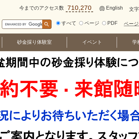
メニューを飛ばして本文へ
710,270
今までのアクセス数
English
文字
PDF
すべて
ページ
ページ
砂金採り体験室
イベント
学