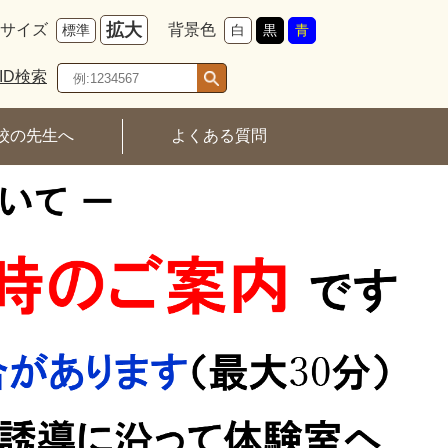
拡大
サイズ
背景色
標準
白
黒
青
ID検索
校の先生へ
よくある質問