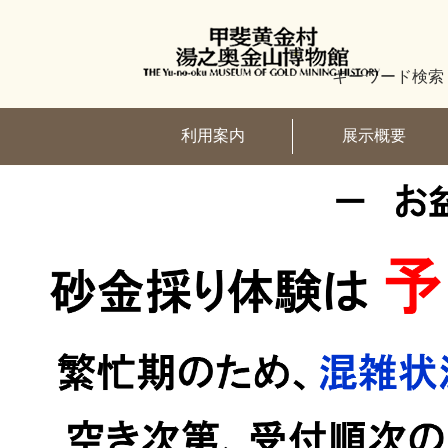
ペ
ー
ジ
の
キーワード検索
先
頭
で
利用案内
展示概要
す。