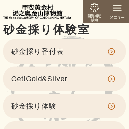
閲
メ
覧
ニ
砂金採り体験室
ペ
本
メニューを飛ばして本文へ
補
ュ
ー
助
ー
文
ジ
の
砂金採り番付表
先
頭
で
す
Get!Gold&Silver
。
砂金採り体験