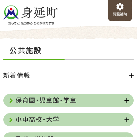
ペ
メニューを飛ばして本文へ
ー
ジ
の
先
頭
で
本
公共施設
す
文
。
新着情報
保育園・児童館・学童
小中高校・大学