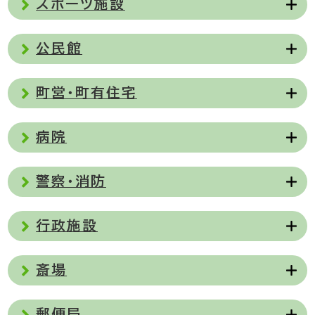
スポーツ施設
公民館
町営・町有住宅
病院
警察・消防
行政施設
斎場
郵便局