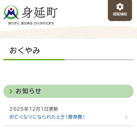
ペ
メニューを飛ばして本文へ
ー
ジ
の
先
頭
で
本
おくやみ
す
文
。
お知らせ
2025年12月1日更新
お亡くなりになられたとき（葬祭費）