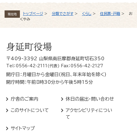
トップページ
>
分類でさがす
>
くらし
>
住民票・戸籍
>
お
現在地
くやみ
身延町役場
〒409-3392 山梨県南巨摩郡身延町切石350
Tel：0556-42-2111(代表) Fax：0556-42-2127
開庁日：月曜日から金曜日(祝日、年末年始を除く)
開庁時間：午前8時30分から午後5時15分
庁舎のご案内
休日の届出・問い合わせ
このサイトについて
アクセシビリティについ
て
サイトマップ