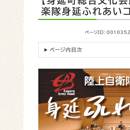
【身延町総合文化会
文
楽隊身延ふれあい
ページID：001035
ページ内目次