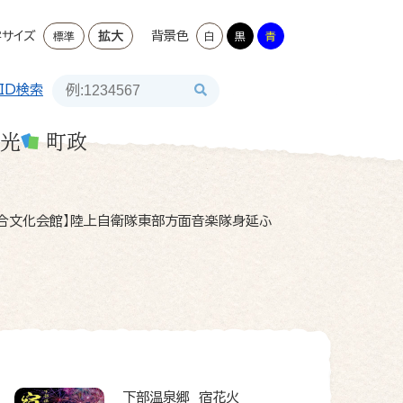
字サイズ
拡大
背景色
標準
白
黒
青
ID検索
光
町政
合文化会館】陸上自衛隊東部方面音楽隊身延ふ
下部温泉郷 宿花火