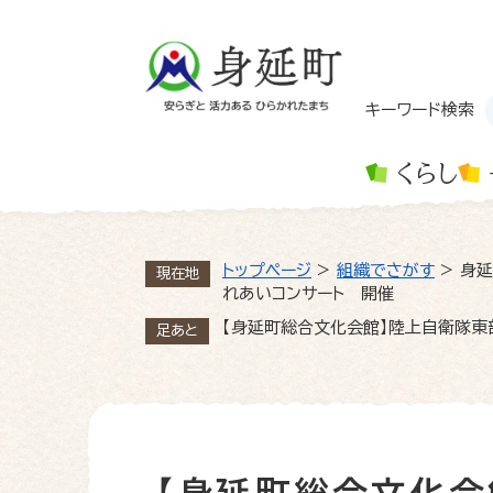
ペ
ー
ジ
の
先
キーワード検索
頭
で
くらし
す
。
トップページ
>
組織でさがす
>
身延
現在地
れあいコンサート 開催
【身延町総合文化会館】陸上自衛隊東
足あと
本