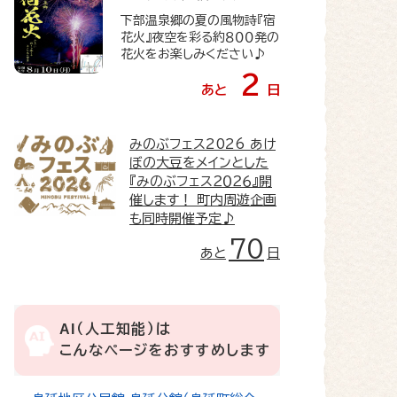
下部温泉郷の夏の風物詩『宿
花火』夜空を彩る約８００発の
花火をお楽しみください♪
2
あと
日
みのぶフェス2026
あけ
ぼの大豆をメインとした
『みのぶフェス２０２６』開
催します！ 町内周遊企画
も同時開催予定♪
70
あと
日
AI（人工知能）は
こんなページをおすすめします