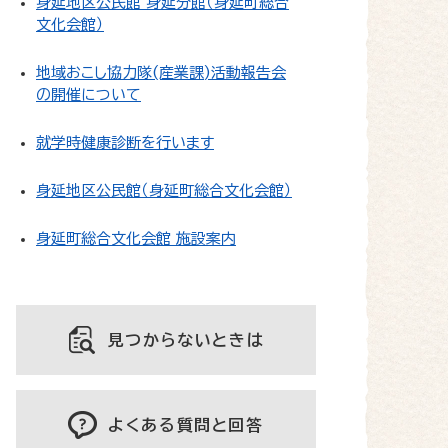
身延地区公民館 身延分館（身延町総合
文化会館）
地域おこし協力隊(産業課)活動報告会
の開催について
就学時健康診断を行います
身延地区公民館（身延町総合文化会館）
身延町総合文化会館 施設案内
見つからないときは
よくある質問と回答