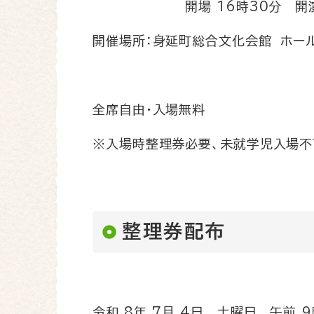
開場 16時30分 開演 1
開催場所：身延町総合文化会館 ホー
全席自由・入場無料
※入場時整理券必要、未就学児入場不
整理券配布
令和 8年 7月 4日 土曜日 午前 9