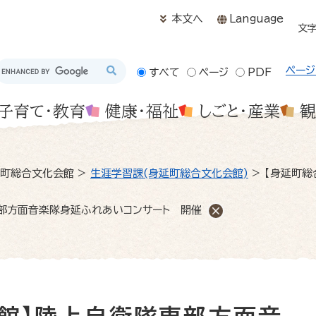
メニューを飛ばして本文へ
本文へ
Language
文
ページ
すべて
ページ
PDF
子育て・教育
健康・福祉
しごと・産業
観
町総合文化会館
>
生涯学習課(身延町総合文化会館)
>
【身延町総
部方面音楽隊身延ふれあいコンサート 開催