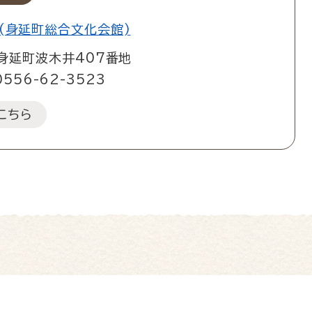
(身延町総合文化会館)
身延町波木井407番地
0556-62-3523
こちら