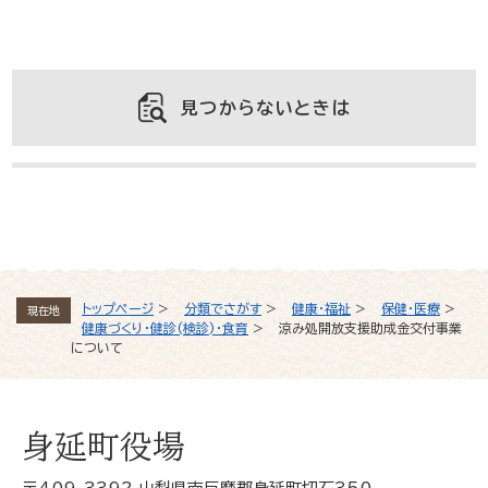
見つからないときは
よくある質問と回答
トップページ
>
分類でさがす
>
健康・福祉
>
保健・医療
>
現在地
健康づくり・健診(検診)・食育
>
涼み処開放支援助成金交付事業
について
身延町役場