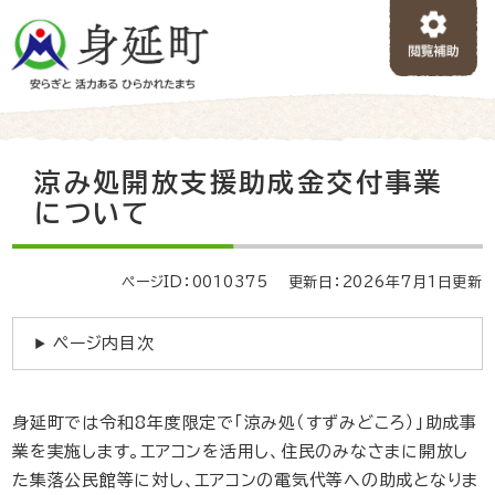
ペ
メニューを飛ばして本文へ
ー
ジ
の
先
頭
で
本
涼み処開放支援助成金交付事業
す
文
。
について
ページID：0010375
更新日：2026年7月1日更新
ページ内目次
身延町では令和8年度限定で「涼み処（すずみどころ）」助成事
業を実施します。エアコンを活用し、住民のみなさまに開放し
た集落公民館等に対し、エアコンの電気代等への助成となりま