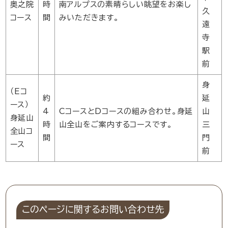
奥之院
時
南アルプスの素晴らしい眺望をお楽し
久
コース
間
みいただきます。
遠
寺
駅
前
身
（Eコ
約
延
ース）
4
CコースとDコースの組み合わせ。身延
山
身延山
時
山全山をご案内するコースです。
三
全山コ
間
門
ース
前
このページに関するお問い合わせ先