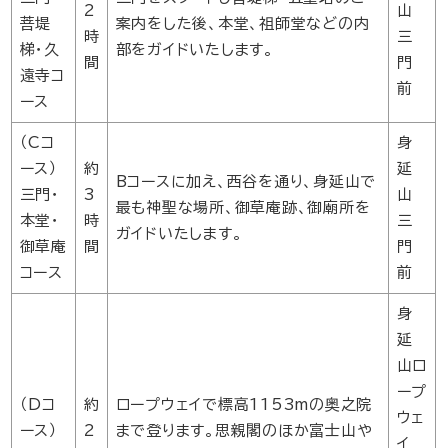
2
山
菩堤
案内をした後、本堂、祖師堂などの内
時
三
梯・久
部をガイドいたします。
間
門
遠寺コ
前
ース
（Cコ
身
ース）
約
延
Bコースに加え、西谷を通り、身延山で
三門・
3
山
最も神聖な場所、御草庵跡、御廟所を
本堂・
時
三
ガイドいたします。
御草庵
間
門
コース
前
身
延
山ロ
ープ
（Dコ
約
ロープウェイで標高1153mの奥之院
ウェ
ース）
2
まで登ります。思親閣のほか富士山や
イ