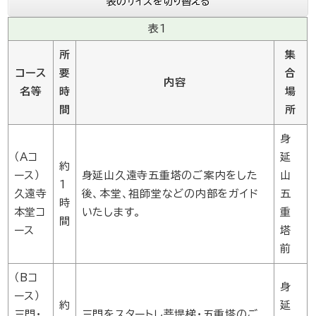
表のサイズを切り替える
表1
所
集
コース
要
合
内容
名等
時
場
間
所
身
（Aコ
延
約
ース）
身延山久遠寺五重塔のご案内をした
山
1
久遠寺
後、本堂、祖師堂などの内部をガイド
五
時
本堂コ
いたします。
重
間
ース
塔
前
（Bコ
身
ース）
約
延
三門・
三門をスタートし菩堤梯・五重塔のご