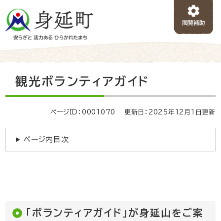
ペ
メニューを飛ばして本文へ
ー
ジ
の
先
頭
で
本
観光ボランティアガイド
す
文
。
ページID：0001070
更新日：2025年12月1日更新
ページ内目次
「ボランティアガイド」が身延山をご案