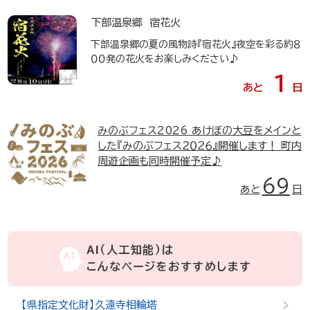
下部温泉郷 宿花火
下部温泉郷の夏の風物詩『宿花火』夜空を彩る約８
００発の花火をお楽しみください♪
1
あと
日
みのぶフェス2026
あけぼの大豆をメインと
した『みのぶフェス２０２６』開催します！ 町内
周遊企画も同時開催予定♪
69
あと
日
AI（人工知能）は
こんなページをおすすめします
【県指定文化財】久遠寺相輪塔