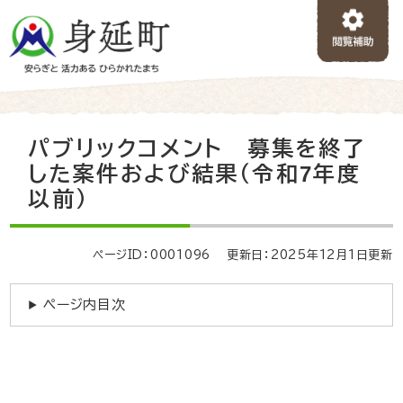
ペ
メニューを飛ばして本文へ
ー
ジ
の
先
頭
で
本
パブリックコメント 募集を終了
す
文
。
した案件および結果（令和7年度
以前）
ページID：0001096
更新日：2025年12月1日更新
ページ内目次