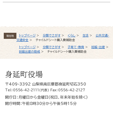
よくある質問と回答
トップページ
>
分類でさがす
>
くらし
>
生活
>
公共交通・
現在地
交通安全
>
チャイルドシート購入費補助金
トップページ
>
分類でさがす
>
子育て・教育
>
妊娠・出産
>
妊娠出産の助成
>
チャイルドシート購入費補助金
身延町役場
〒409-3392 山梨県南巨摩郡身延町切石350
Tel：0556-42-2111(代表) Fax：0556-42-2127
開庁日：月曜日から金曜日(祝日、年末年始を除く)
開庁時間：午前8時30分から午後5時15分