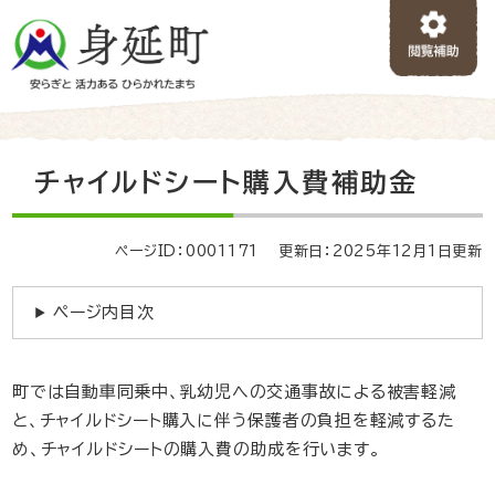
ペ
メニューを飛ばして本文へ
ー
ジ
の
先
頭
で
本
チャイルドシート購入費補助金
す
文
。
ページID：0001171
更新日：2025年12月1日更新
ページ内目次
町では自動車同乗中、乳幼児への交通事故による被害軽減
と、チャイルドシート購入に伴う保護者の負担を軽減するた
め、チャイルドシートの購入費の助成を行います。