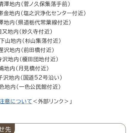
 清澤地内（菅ノ久保集落手前）
 帯金地内（塩之沢浄化センター付近）
澤地内（県道栃代常葉線付近）
相又地内（妙久寺付近）
 下山地内（杉山集落付近）
 遅沢地内（前田橋付近）
寺沢地内（榎田団地付近）
嶋地内（月見橋付近）​
子沢地内（国道52号沿い）
一色地内（一色公民館付近）
注意について
＜外部リンク＞
」
せ先