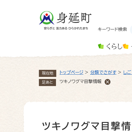
ペ
ー
ジ
の
先
キーワード検索
頭
で
くらし
す
。
トップページ
>
分類でさがす
>
しご
現在地
ツキノワグマ目撃情報
足あと
ツキノワグマ目撃情
本