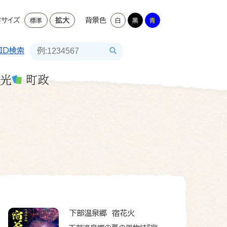
字サイズ
拡大
背景色
標準
白
黒
青
ID検索
光
町政
下部温泉郷 宿花火