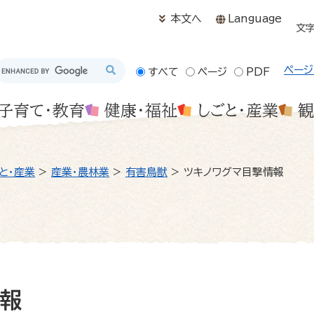
メニューを飛ばして本文へ
本文へ
Language
文
ページ
すべて
ページ
PDF
子育て・教育
健康・福祉
しごと・産業
観
と・産業
>
産業・農林業
>
有害鳥獣
>
ツキノワグマ目撃情報
報