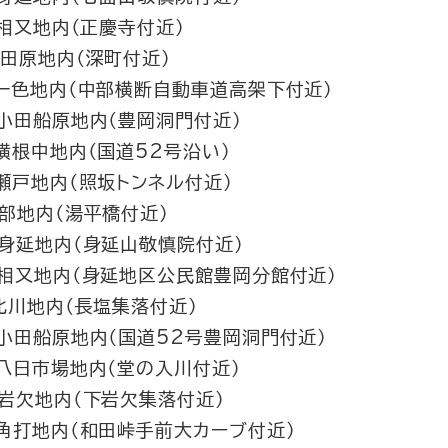
相又地内（正慶寺付近）
下田原地内（深町付近）
頃 一色地内（中部横断自動車道高架下付近）
 小田船原地内（豊岡洞門付近）
 横根中地内（国道52号沿い）
 瀬戸地内（照坂トンネル付近）
下部地内（湯平橋付近）
 身延地内（身延山敬慎院付近）
頃 相又地内（身延地区公民館豊岡分館付近）
北川地内（長塩集落付近）
 小田船原地内（国道52号豊岡洞門付近）
 八日市場地内（堂の入川付近）
 岩欠地内（下岩欠集落付近）
 角打地内（和田峠手前大カーブ付近）