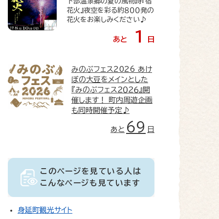
下部温泉郷の夏の風物詩『宿
花火』夜空を彩る約８００発の
花火をお楽しみください♪
1
あと
日
みのぶフェス2026
あけ
ぼの大豆をメインとした
『みのぶフェス２０２６』開
催します！ 町内周遊企画
も同時開催予定♪
69
あと
日
このページを見ている人は
こんなページも見ています
身延町観光サイト