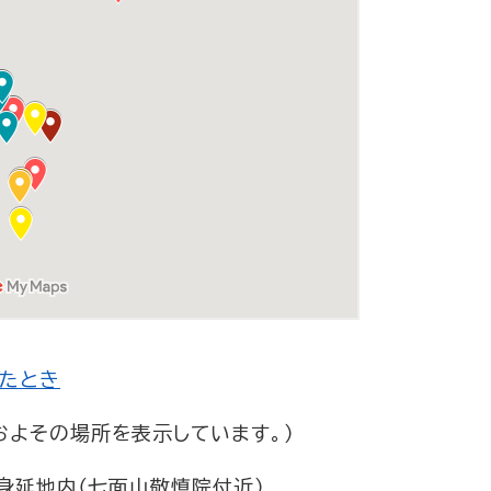
たとき
およその場所を表示しています。）
身延地内（七面山敬慎院付近）