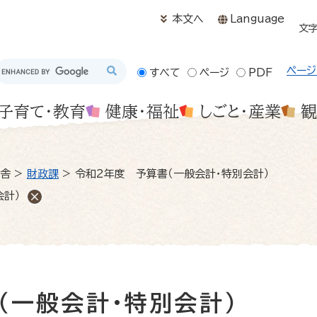
メニューを飛ばして本文へ
本文へ
Language
文
ページ
すべて
ページ
PDF
子育て・教育
健康・福祉
しごと・産業
観
舎
>
財政課
>
令和2年度 予算書（一般会計・特別会計）
会計）
（一般会計・特別会計）