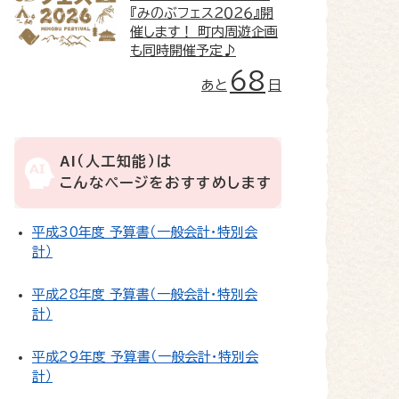
『みのぶフェス２０２６』開
催します！ 町内周遊企画
も同時開催予定♪
68
あと
日
AI（人工知能）は
こんなページをおすすめします
平成30年度 予算書（一般会計・特別会
計）
平成28年度 予算書（一般会計・特別会
計）
平成29年度 予算書（一般会計・特別会
計）