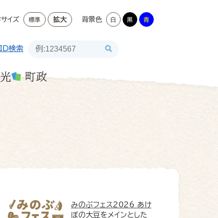
字サイズ
拡大
背景色
標準
白
黒
青
ID検索
光
町政
みのぶフェス2026
あけ
ぼの大豆をメインとした