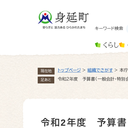
ペ
ー
ジ
の
先
キーワード検索
頭
で
くらし
す
。
トップページ
>
組織でさがす
>
本庁
現在地
令和2年度 予算書（一般会計・特別
足あと
令和2年度 予算書
本