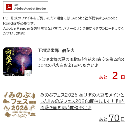
PDF形式のファイルをご覧いただく場合には、Adobe社が提供するAdobe
Readerが必要です。
Adobe Readerをお持ちでない方は、バナーのリンク先からダウンロードしてく
ださい。（無料）
下部温泉郷 宿花火
下部温泉郷の夏の風物詩『宿花火』夜空を彩る約８
００発の花火をお楽しみください♪
2
あと
日
みのぶフェス2026
あけぼの大豆をメインと
した『みのぶフェス２０２６』開催します！ 町内
周遊企画も同時開催予定♪
70
あと
日