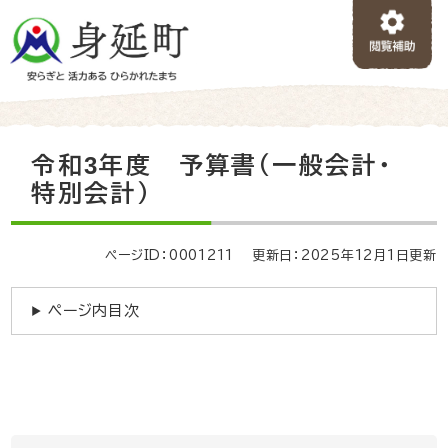
ペ
メニューを飛ばして本文へ
ー
ジ
の
先
頭
で
本
令和3年度 予算書（一般会計・
す
文
。
特別会計）
ページID：0001211
更新日：2025年12月1日更新
ページ内目次