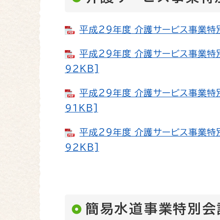
平成29年度 介護サービス事業特別
平成29年度 介護サービス事業特別
92KB]
平成29年度 介護サービス事業特別
91KB]
平成29年度 介護サービス事業特別
92KB]
簡易水道事業特別会