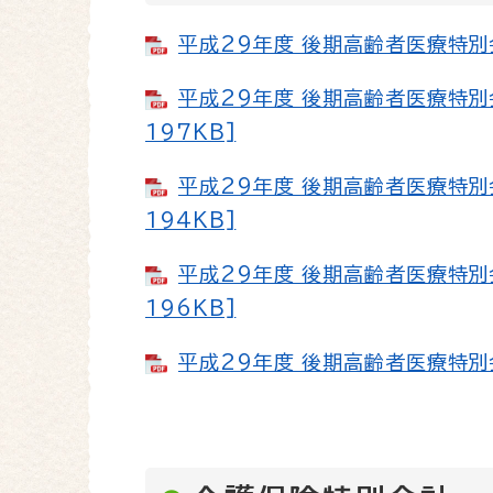
平成29年度 後期高齢者医療特別会
平成29年度 後期高齢者医療特別会
197KB]
平成29年度 後期高齢者医療特別会
194KB]
平成29年度 後期高齢者医療特別会
196KB]
平成29年度 後期高齢者医療特別会