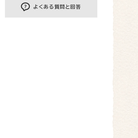
よくある質問と回答