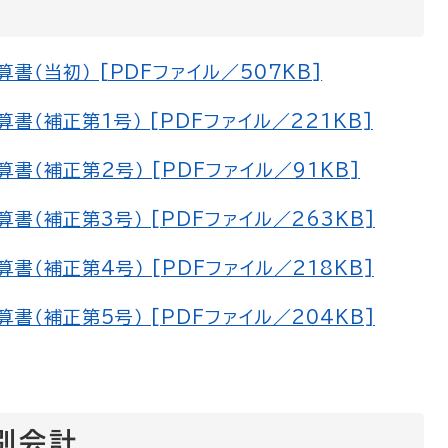
書（当初） [PDFファイル／507KB]
書（補正第1号） [PDFファイル／221KB]
書（補正第2号） [PDFファイル／91KB]
書（補正第3号） [PDFファイル／263KB]
書（補正第4号） [PDFファイル／218KB]
書（補正第5号） [PDFファイル／204KB]
別会計