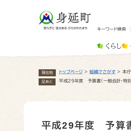
ペ
ー
ジ
の
先
キーワード検索
頭
で
くらし
す
。
トップページ
>
組織でさがす
>
本庁
現在地
平成29年度 予算書（一般会計・特別
足あと
平成29年度 予算
本