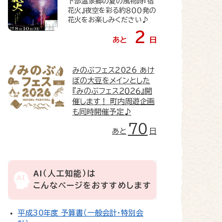
下部温泉郷の夏の風物詩『宿
花火』夜空を彩る約８００発の
花火をお楽しみください♪
2
あと
日
みのぶフェス2026
あけ
ぼの大豆をメインとした
『みのぶフェス２０２６』開
催します！ 町内周遊企画
も同時開催予定♪
70
あと
日
AI（人工知能）は
こんなページをおすすめします
平成30年度 予算書（一般会計・特別会