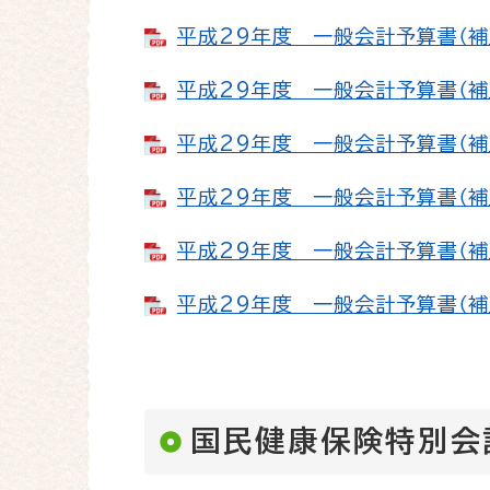
平成29年度 一般会計予算書（補正
平成29年度 一般会計予算書（補正
平成29年度 一般会計予算書（補正
平成29年度 一般会計予算書（補正
平成29年度 一般会計予算書（補正
平成29年度 一般会計予算書（補正
国民健康保険特別会