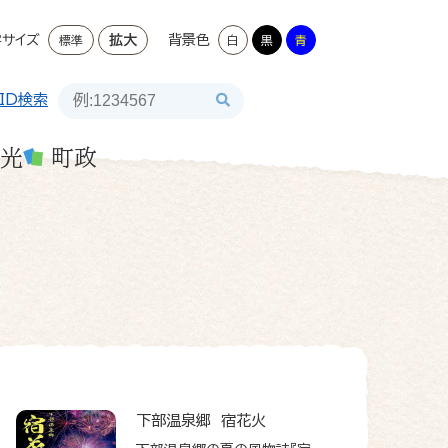
字サイズ
拡大
背景色
標準
白
黒
青
ID検索
光
町政
下部温泉郷 宿花火