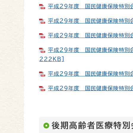
平成29年度 国民健康保険特別会計
平成29年度 国民健康保険特別会計
平成29年度 国民健康保険特別会計
平成29年度 国民健康保険特別会
222KB]
平成29年度 国民健康保険特別会計
平成29年度 国民健康保険特別会計
後期高齢者医療特別