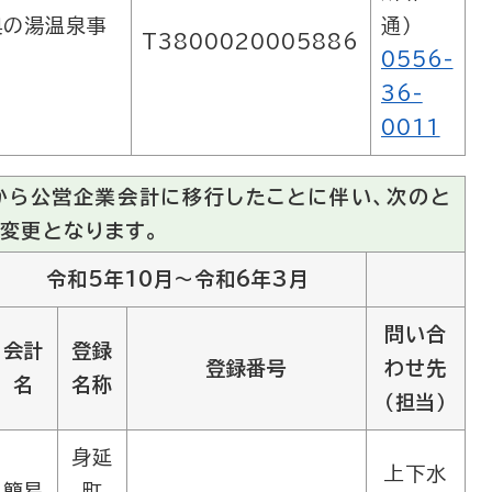
奥の湯温泉事
通）
T3800020005886
0556-
36-
0011
から公営企業会計に移行したことに伴い、次のと
変更となります。
令和5年10月～令和6年3月
問い合
会計
登録
登録番号
わせ先
名
名称
（担当）
身延
上下水
簡易
町