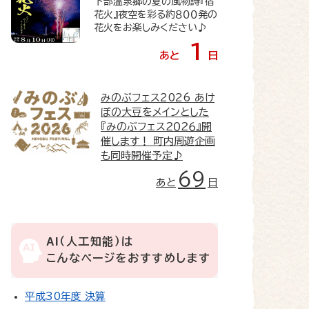
下部温泉郷の夏の風物詩『宿
花火』夜空を彩る約８００発の
花火をお楽しみください♪
1
あと
日
みのぶフェス2026
あけ
ぼの大豆をメインとした
『みのぶフェス２０２６』開
催します！ 町内周遊企画
も同時開催予定♪
69
あと
日
AI（人工知能）は
こんなページをおすすめします
平成30年度 決算