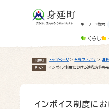
ペ
ー
ジ
の
先
キーワード検索
頭
で
くらし
す
。
トップページ
>
分類でさがす
>
町政
現在地
インボイス制度における適格請求書
足あと
インボイス制度に
本