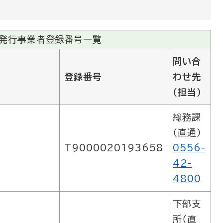
発行事業者登録番号一覧
問い合
登録番号
わせ先
（担当）
総務課
（直通）
T9000020193658
0556-
42-
4800
下部支
所（直