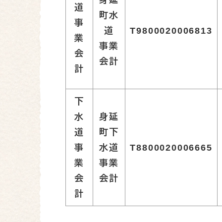
身延
道
町水
事
道
T9800020006813
業
事業
会
会計
計
下
水
身延
道
町下
事
水道
T8800020006665
業
事業
会
会計
計