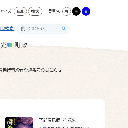
字サイズ
拡大
背景色
標準
白
黒
青
ID検索
光
町政
書発行事業者登録番号のお知らせ
下部温泉郷 宿花火