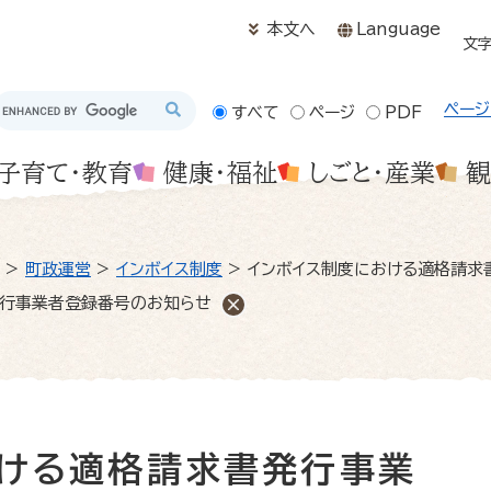
メニューを飛ばして本文へ
本文へ
Language
文
ページ
すべて
ページ
PDF
子育て・教育
健康・福祉
しごと・産業
観
>
町政運営
>
インボイス制度
>
インボイス制度における適格請求
発行事業者登録番号のお知らせ
おける適格請求書発行事業