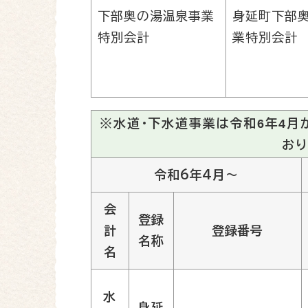
下部奥の湯温泉事業
身延町下部
特別会計
業特別会計
※水道・下水道事業は令和6年4月
おり
令和6年4月～
会
登録
計
登録番号
名称
名
水