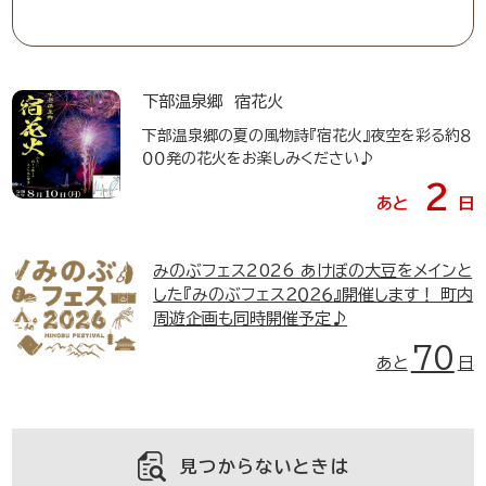
下部温泉郷 宿花火
下部温泉郷の夏の風物詩『宿花火』夜空を彩る約８
００発の花火をお楽しみください♪
2
あと
日
みのぶフェス2026
あけぼの大豆をメインと
した『みのぶフェス２０２６』開催します！ 町内
周遊企画も同時開催予定♪
70
あと
日
見つからないときは