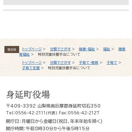
よくある質問と回答
トップページ
>
分類でさがす
>
健康・福祉
>
福祉
>
障害
現在地
者福祉
>
特別児童扶養手当について
トップページ
>
分類でさがす
>
子育て・教育
>
子育て
>
子育て支援
>
特別児童扶養手当について
身延町役場
〒409-3392 山梨県南巨摩郡身延町切石350
Tel：0556-42-2111(代表) Fax：0556-42-2127
開庁日：月曜日から金曜日(祝日、年末年始を除く)
開庁時間：午前8時30分から午後5時15分