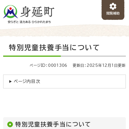
ペ
メニューを飛ばして本文へ
ー
ジ
の
先
頭
で
本
特別児童扶養手当について
す
文
。
ページID：0001306
更新日：2025年12月1日更新
ページ内目次
特別児童扶養手当について