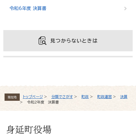
令和6年度 決算書
見つからないときは
よくある質問と回答
トップページ
>
分類でさがす
>
町政
>
町政運営
>
決算
現在地
>
令和2年度 決算書
身延町役場