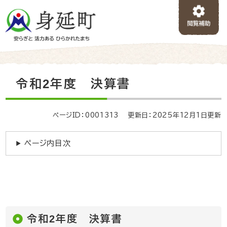
ペ
メニューを飛ばして本文へ
ー
ジ
の
先
頭
で
本
令和2年度 決算書
す
文
。
ページID：0001313
更新日：2025年12月1日更新
ページ内目次
令和2年度 決算書