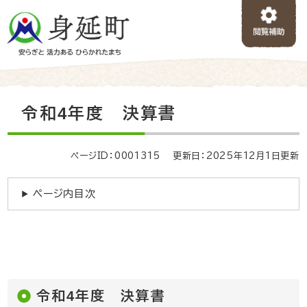
ペ
メニューを飛ばして本文へ
ー
ジ
の
先
頭
で
本
令和4年度 決算書
す
文
。
ページID：0001315
更新日：2025年12月1日更新
ページ内目次
令和4年度 決算書