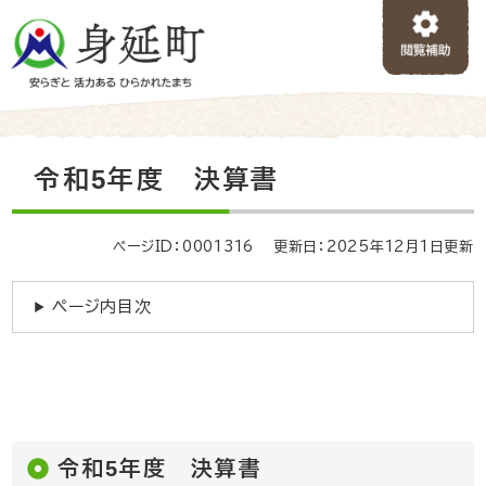
ペ
メニューを飛ばして本文へ
ー
ジ
の
先
頭
で
本
令和5年度 決算書
す
文
。
ページID：0001316
更新日：2025年12月1日更新
ページ内目次
令和5年度 決算書