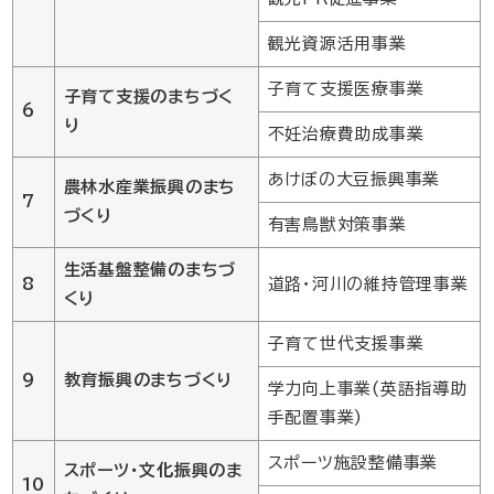
観光資源活用事業
子育て支援医療事業
子育て支援のまちづく
6
り
不妊治療費助成事業
あけぼの大豆振興事業
農林水産業振興のまち
7
づくり
有害鳥獣対策事業
生活基盤整備のまちづ
8
道路・河川の維持管理事業
くり
子育て世代支援事業
9
教育振興のまちづくり
学力向上事業(英語指導助
手配置事業)
スポーツ施設整備事業
スポーツ・文化振興のま
10