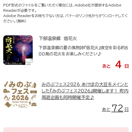
PDF形式のファイルをご覧いただく場合には、Adobe社が提供するAdobe
Readerが必要です。
Adobe Readerをお持ちでない方は、バナーのリンク先からダウンロードしてく
ださい。（無料）
下部温泉郷 宿花火
下部温泉郷の夏の風物詩『宿花火』夜空を彩る約８
００発の花火をお楽しみください♪
4
あと
日
みのぶフェス2026
あけぼの大豆をメインと
した『みのぶフェス２０２６』開催します！ 町内
周遊企画も同時開催予定♪
72
あと
日