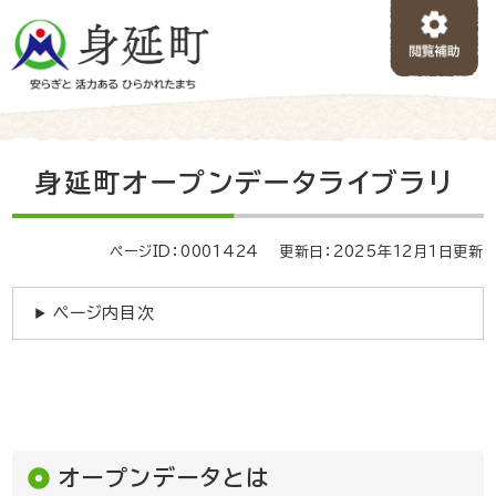
ペ
メニューを飛ばして本文へ
ー
ジ
の
先
頭
で
本
身延町オープンデータライブラリ
す
文
。
ページID：0001424
更新日：2025年12月1日更新
ページ内目次
オープンデータとは