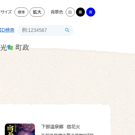
字サイズ
拡大
背景色
標準
白
黒
青
ID検索
光
町政
下部温泉郷 宿花火