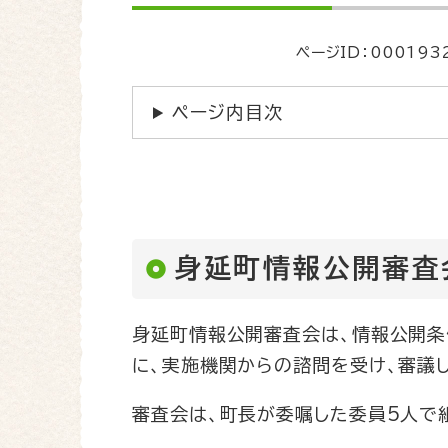
文
ページID：000193
ページ内目次
身延町情報公開審査
身延町情報公開審査会は、情報公開条
に、実施機関からの諮問を受け、審議
審査会は、町長が委嘱した委員5人で