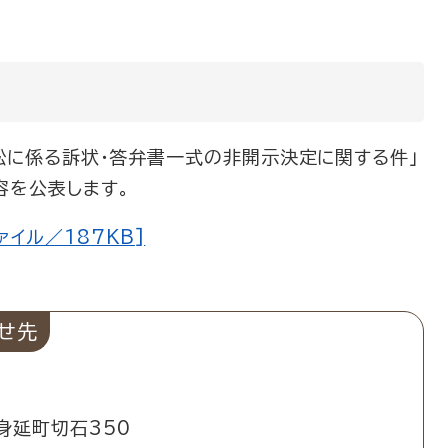
訟に係る訴状・答弁書一式の非開示決定に関する件」
容を公表します。
ァイル／187KB]
せ先
身延町切石350