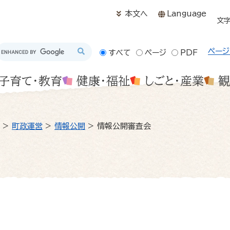
メニューを飛ばして本文へ
本文へ
Language
文
ページ
すべて
ページ
PDF
子育て・教育
健康・福祉
しごと・産業
観
>
町政運営
>
情報公開
>
情報公開審査会