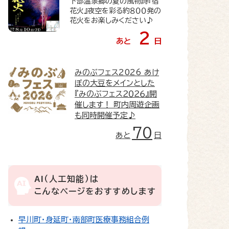
下部温泉郷の夏の風物詩『宿
花火』夜空を彩る約８００発の
花火をお楽しみください♪
2
あと
日
みのぶフェス2026
あけ
ぼの大豆をメインとした
『みのぶフェス２０２６』開
催します！ 町内周遊企画
も同時開催予定♪
70
あと
日
AI（人工知能）は
こんなページをおすすめします
早川町・身延町・南部町医療事務組合例