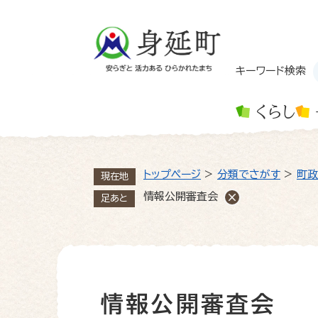
ペ
ー
ジ
の
先
キーワード検索
頭
で
くらし
す
。
トップページ
>
分類でさがす
>
町政
現在地
情報公開審査会
足あと
情報公開審査会
本