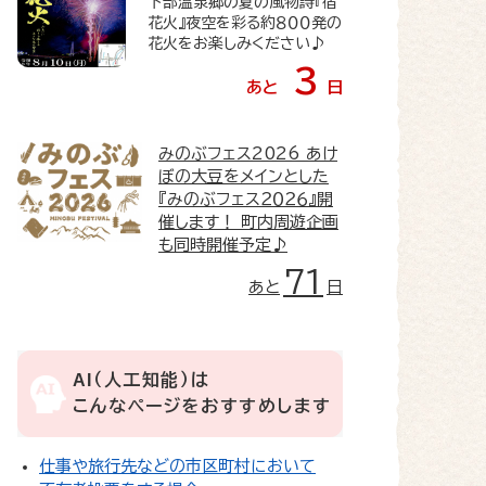
下部温泉郷の夏の風物詩『宿
花火』夜空を彩る約８００発の
花火をお楽しみください♪
3
あと
日
みのぶフェス2026
あけ
ぼの大豆をメインとした
『みのぶフェス２０２６』開
催します！ 町内周遊企画
も同時開催予定♪
71
あと
日
AI（人工知能）は
こんなページをおすすめします
仕事や旅行先などの市区町村において