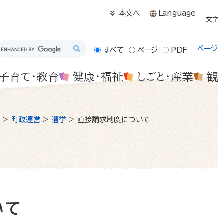
メニューを飛ばして本文へ
本文へ
Language
文
ページ
すべて
ページ
PDF
子育て・教育
健康・福祉
しごと・産業
観
>
町政運営
>
選挙
>
直接請求制度について
いて