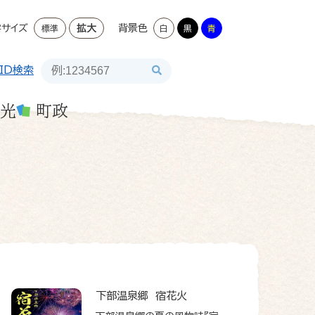
字サイズ
拡大
背景色
標準
白
黒
青
ID検索
光
町政
下部温泉郷 宿花火