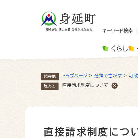
ペ
ー
ジ
の
先
キーワード検索
頭
で
くらし
す
。
トップページ
>
分類でさがす
>
町政
現在地
直接請求制度について
足あと
直接請求制度につ
本