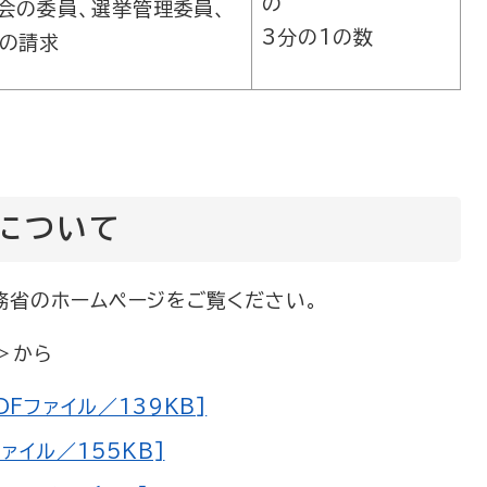
の
会の委員、選挙管理委員、
3分の1の数
の請求
について
省のホームページをご覧ください。
＞
から
Fファイル／139KB]
ァイル／155KB]