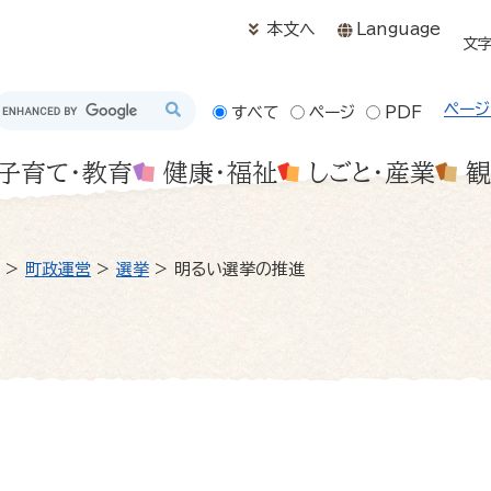
メニューを飛ばして本文へ
本文へ
Language
文
ページ
すべて
ページ
PDF
子育て・教育
健康・福祉
しごと・産業
観
>
町政運営
>
選挙
>
明るい選挙の推進