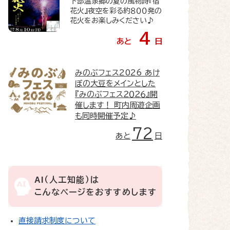
下部温泉郷の夏の風物詩『宿
花火』夜空を彩る約８００発の
花火をお楽しみください♪
4
あと
日
みのぶフェス2026
あけ
ぼの大豆をメインとした
『みのぶフェス２０２６』開
催します！ 町内周遊企画
も同時開催予定♪
72
あと
日
AI（人工知能）は
こんなページをおすすめします
直接請求制度について