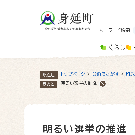
ペ
ー
ジ
の
先
キーワード検索
頭
で
くらし
す
。
トップページ
>
分類でさがす
>
町政
現在地
明るい選挙の推進
足あと
明るい選挙の推進
本