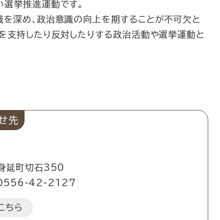
い選挙推進運動です。
識を深め､政治意識の向上を期することが不可欠と
者を支持したり反対したりする政治活動や選挙運動と
せ先
身延町切石350
0556-42-2127
こちら