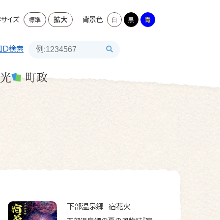
字サイズ
拡大
背景色
標準
白
黒
青
ID検索
光
町政
下部温泉郷 宿花火