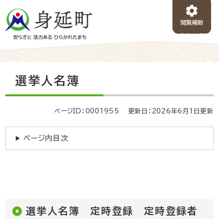
ペ
メニューを飛ばして本文へ
ー
ジ
の
先
頭
で
本
選挙人名簿
す
文
。
ページID：0001955
更新日：2026年6月1日更新
ページ内目次
選挙人名簿 定時登録 定時登録者