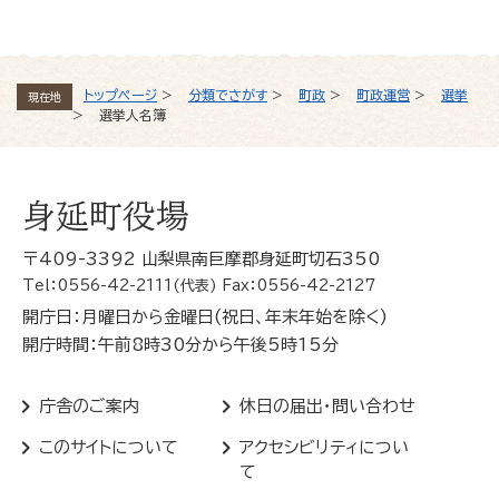
トップページ
>
分類でさがす
>
町政
>
町政運営
>
選挙
現在地
>
選挙人名簿
身延町役場
〒409-3392 山梨県南巨摩郡身延町切石350
Tel：0556-42-2111(代表) Fax：0556-42-2127
開庁日：月曜日から金曜日(祝日、年末年始を除く)
開庁時間：午前8時30分から午後5時15分
庁舎のご案内
休日の届出・問い合わせ
このサイトについて
アクセシビリティについ
て