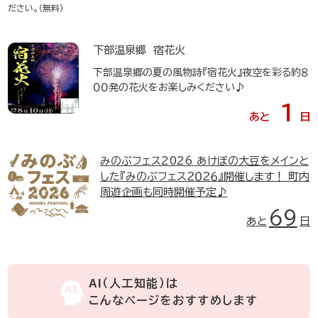
ださい。（無料）
下部温泉郷 宿花火
下部温泉郷の夏の風物詩『宿花火』夜空を彩る約８
００発の花火をお楽しみください♪
1
あと
日
みのぶフェス2026
あけぼの大豆をメインと
した『みのぶフェス２０２６』開催します！ 町内
周遊企画も同時開催予定♪
69
あと
日
AI（人工知能）は
こんなページをおすすめします