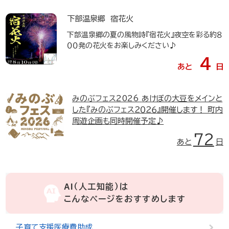
下部温泉郷 宿花火
下部温泉郷の夏の風物詩『宿花火』夜空を彩る約８
００発の花火をお楽しみください♪
4
あと
日
みのぶフェス2026
あけぼの大豆をメインと
した『みのぶフェス２０２６』開催します！ 町内
周遊企画も同時開催予定♪
72
あと
日
AI（人工知能）は
こんなページをおすすめします
子育て支援医療費助成