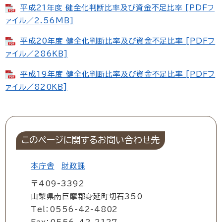
平成21年度 健全化判断比率及び資金不足比率 [PDFフ
ァイル／2.56MB]
平成20年度 健全化判断比率及び資金不足比率 [PDFフ
ァイル／286KB]
平成19年度 健全化判断比率及び資金不足比率 [PDFフ
ァイル／820KB]​
このページに関するお問い合わせ先
本庁舎
財政課
〒409-3392
山梨県南巨摩郡身延町切石350
Tel：0556-42-4802