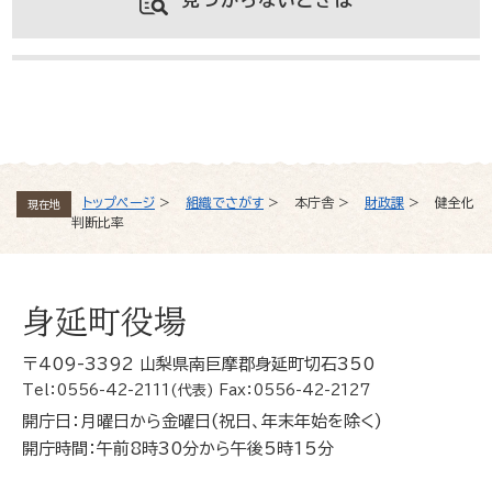
見つからないときは
よくある質問と回答
トップページ
>
組織でさがす
>
本庁舎
>
財政課
>
健全化
現在地
判断比率
身延町役場
〒409-3392 山梨県南巨摩郡身延町切石350
Tel：0556-42-2111(代表) Fax：0556-42-2127
開庁日：月曜日から金曜日(祝日、年末年始を除く)
開庁時間：午前8時30分から午後5時15分