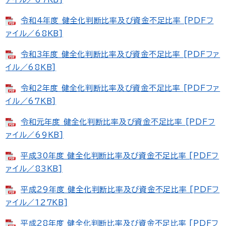
令和4年度 健全化判断比率及び資金不足比率 [PDFフ
ァイル／68KB]
令和3年度 健全化判断比率及び資金不足比率 [PDFファ
イル／68KB]
令和2年度 健全化判断比率及び資金不足比率 [PDFファ
イル／67KB]
令和元年度 健全化判断比率及び資金不足比率 [PDFフ
ァイル／69KB]
平成30年度 健全化判断比率及び資金不足比率 [PDFフ
ァイル／83KB]
平成29年度 健全化判断比率及び資金不足比率 [PDFフ
ァイル／127KB]
平成28年度 健全化判断比率及び資金不足比率 [PDFフ