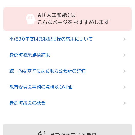
AI（人工知能）は
こんなページをおすすめします
平成30年度財政状況把握の結果について
身延町橋梁点検結果
統一的な基準による地方公会計の整備
教育委員会事務の点検及び評価
身延町議会の概要