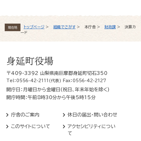
トップページ
>
組織でさがす
>
本庁舎
>
財政課
>
決算カ
現在地
ード
身延町役場
〒409-3392 山梨県南巨摩郡身延町切石350
Tel：0556-42-2111(代表) Fax：0556-42-2127
開庁日：月曜日から金曜日(祝日、年末年始を除く)
開庁時間：午前8時30分から午後5時15分
庁舎のご案内
休日の届出・問い合わせ
このサイトについて
アクセシビリティについ
て