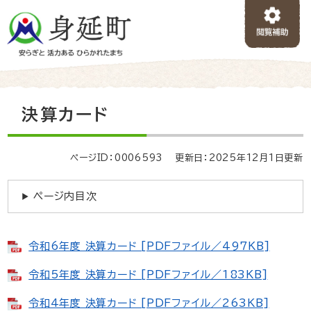
ペ
メニューを飛ばして本文へ
ー
ジ
の
先
頭
で
本
決算カード
す
文
。
ページID：0006593
更新日：2025年12月1日更新
ページ内目次
令和6年度 決算カード [PDFファイル／497KB]
令和5年度 決算カード [PDFファイル／183KB]
令和4年度 決算カード [PDFファイル／263KB]