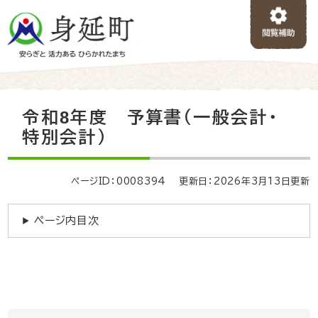
ペ
メニューを飛ばして本文へ
ー
ジ
の
先
頭
で
本
令和8年度 予算書（一般会計・
す
文
。
特別会計）
ページID：0008394
更新日：2026年3月13日更新
ページ内目次