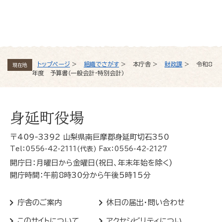
よくある質問と回答
トップページ
>
組織でさがす
>
本庁舎
>
財政課
>
令和8
現在地
年度 予算書（一般会計・特別会計）
身延町役場
〒409-3392 山梨県南巨摩郡身延町切石350
Tel：0556-42-2111(代表) Fax：0556-42-2127
開庁日：月曜日から金曜日(祝日、年末年始を除く)
開庁時間：午前8時30分から午後5時15分
庁舎のご案内
休日の届出・問い合わせ
このサイトについて
アクセシビリティについ