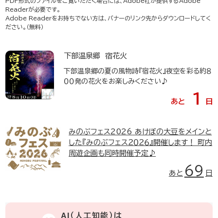
PDF形式のファイルをご覧いただく場合には、Adobe社が提供するAdobe
Readerが必要です。
Adobe Readerをお持ちでない方は、バナーのリンク先からダウンロードしてく
ださい。（無料）
下部温泉郷 宿花火
下部温泉郷の夏の風物詩『宿花火』夜空を彩る約８
００発の花火をお楽しみください♪
1
あと
日
みのぶフェス2026
あけぼの大豆をメインと
した『みのぶフェス２０２６』開催します！ 町内
周遊企画も同時開催予定♪
69
あと
日
AI（人工知能）は