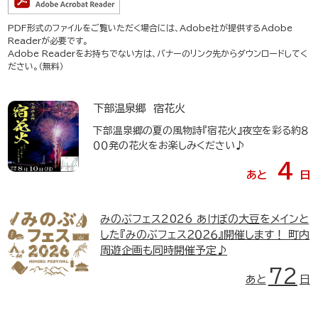
PDF形式のファイルをご覧いただく場合には、Adobe社が提供するAdobe
Readerが必要です。
Adobe Readerをお持ちでない方は、バナーのリンク先からダウンロードしてく
ださい。（無料）
下部温泉郷 宿花火
下部温泉郷の夏の風物詩『宿花火』夜空を彩る約８
００発の花火をお楽しみください♪
4
あと
日
みのぶフェス2026
あけぼの大豆をメインと
した『みのぶフェス２０２６』開催します！ 町内
周遊企画も同時開催予定♪
72
あと
日