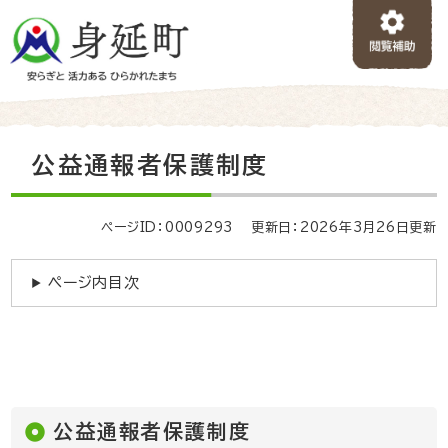
ペ
メニューを飛ばして本文へ
ー
ジ
の
先
頭
で
本
公益通報者保護制度
す
文
。
ページID：0009293
更新日：2026年3月26日更新
ページ内目次
公益通報者保護制度