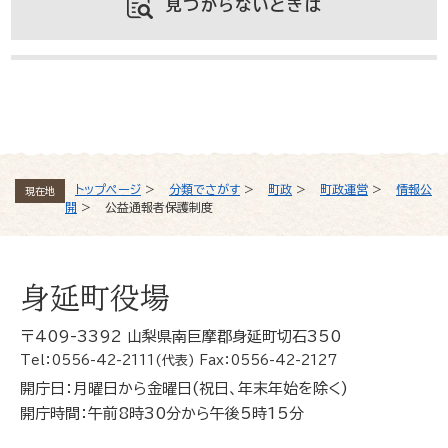
見つからないときは
よくある質問と回答
トップページ
>
分類でさがす
>
町政
>
町政運営
>
情報公
現在地
開
>
公益通報者保護制度
身延町役場
〒409-3392 山梨県南巨摩郡身延町切石350
Tel：0556-42-2111(代表) Fax：0556-42-2127
開庁日：月曜日から金曜日(祝日、年末年始を除く)
開庁時間：午前8時30分から午後5時15分