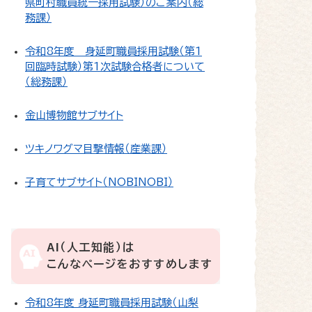
県町村職員統一採用試験）のご案内（総
務課）
令和8年度 身延町職員採用試験（第1
回臨時試験）第1次試験合格者について
（総務課）
金山博物館サブサイト
ツキノワグマ目撃情報（産業課）
子育てサブサイト（NOBINOBI）
AI（人工知能）は
こんなページをおすすめします
令和8年度 身延町職員採用試験（山梨