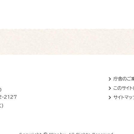
庁舎のご
このサイ
0
2-2127
サイトマッ
く)