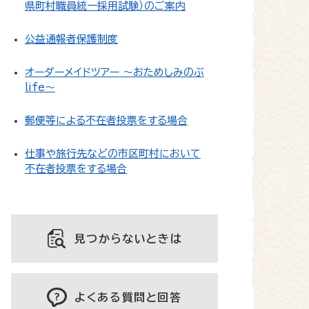
県町村職員統一採用試験）のご案内
公益通報者保護制度
オーダーメイドツアー ～おためしみのぶ
life～
郵便等による不在者投票をする場合
仕事や旅行先などの市区町村において
不在者投票をする場合
見つからないときは
よくある質問と回答