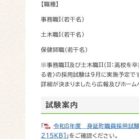
【職種】
事務職I（若干名）
土木職I（若干名）
保健師職（若干名）
※事務職II及び土木職II（II：高
る者）の採用試験は9月に実施予定で
詳細が決まりましたら広報及びホーム
試験案内
「
令和8年度 身延町職員採用試験（
215KB]
」をご確認ください。