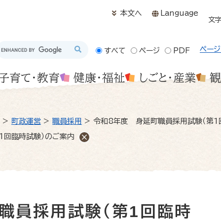
メニューを飛ばして本文へ
本文へ
Language
文
ページ
すべて
ページ
PDF
子育て・教育
健康・福祉
しごと・産業
観
>
町政運営
>
職員採用
>
令和8年度 身延町職員採用試験（第1
1回臨時試験）のご案内
職員採用試験（第1回臨時