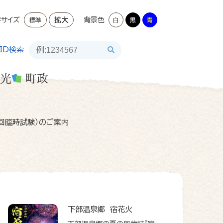
字サイズ
拡大
背景色
標準
白
黒
青
ID検索
光
町政
回臨時試験）のご案内
下部温泉郷 宿花火