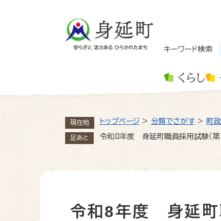
ペ
ー
ジ
の
先
キーワード検索
頭
で
くらし
す
。
トップページ
>
分類でさがす
>
町政
現在地
令和8年度 身延町職員採用試験（第
足あと
令和8年度 身延町
本