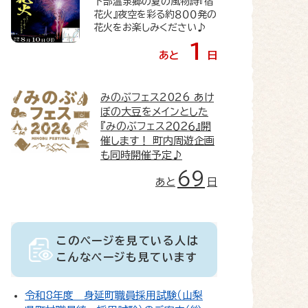
下部温泉郷の夏の風物詩『宿
花火』夜空を彩る約８００発の
花火をお楽しみください♪
1
あと
日
みのぶフェス2026
あけ
ぼの大豆をメインとした
『みのぶフェス２０２６』開
催します！ 町内周遊企画
も同時開催予定♪
69
あと
日
このページを見ている人は
こんなページも見ています
令和8年度 身延町職員採用試験（山梨