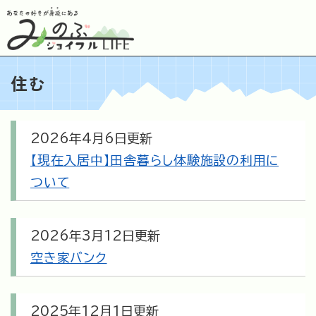
ペ
メニューを飛ばして本文へ
ー
ジ
の
先
住む
頭
で
す
。
本
2026年4月6日更新
文
【現在入居中】田舎暮らし体験施設の利用に
ついて
2026年3月12日更新
空き家バンク
2025年12月1日更新