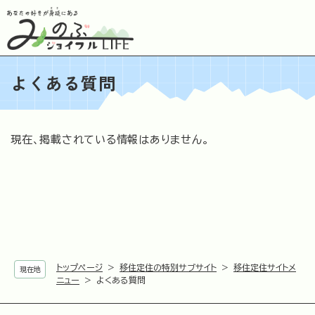
ペ
メニューを飛ばして本文へ
ー
ジ
の
先
よくある質問
頭
で
す
。
本
現在、掲載されている情報はありません。
文
トップページ
>
移住定住の特別サブサイト
>
移住定住サイトメ
現在地
ニュー
>
よくある質問