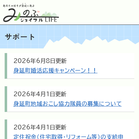
ペ
メニューを飛ばして本文へ
ー
ジ
の
先
サポート
頭
で
す
。
本
2026年6月8日更新
文
身延町婚活応援キャンペーン！！
2026年4月1日更新
身延町地域おこし協力隊員の募集について
2026年4月1日更新
定住祝金（住宅取得・リフォーム等）の支給申