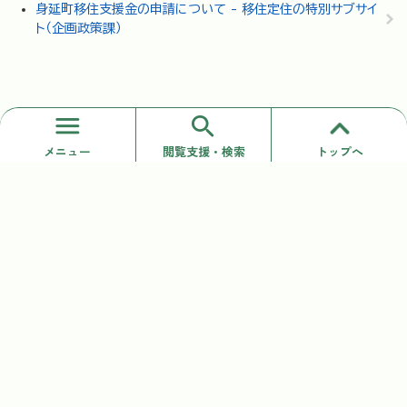
身延町移住支援金の申請について - 移住定住の特別サブサイ
ト（企画政策課）
トップページ
>
移住定住の特別サブサイト
>
移住定住サイトメ
現在地
メニュー
ニュー
>
サポート
閲覧支援・検索
トップへ
身延町 企画政策課 田舎くらし推進担当
〒409-3304
山梨県南巨摩郡身延町切石350
Tel：0556-42-4801 Fax：0556-42-2127
Copyright © Minobu-Town All rights reserved.