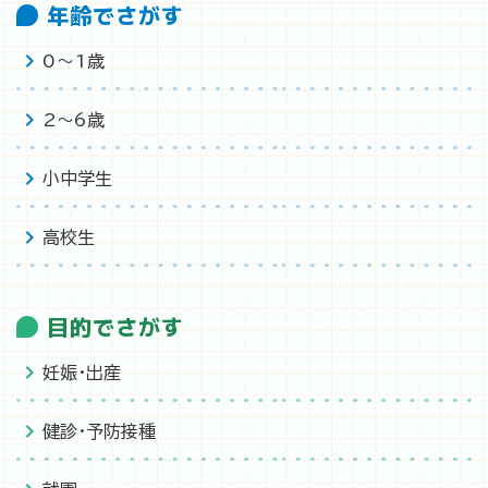
年齢でさがす
0〜1歳
2〜6歳
小中学生
高校生
目的でさがす
妊娠・出産
健診・予防接種