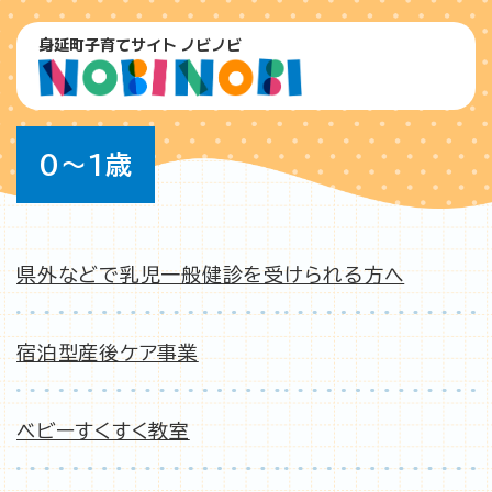
ペ
メニューを飛ばして本文へ
ー
身延町子育てサイト ノビノビ
ジ
の
先
頭
本
で
0〜1歳
文
す
。
県外などで乳児一般健診を受けられる方へ
宿泊型産後ケア事業
ベビーすくすく教室