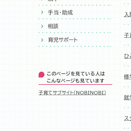
手当・助成
入
相談
子
育児サポート
ひ
このページを見ている人は
修
こんなページも見ています
子育てサブサイト（NOBINOBI）
就
ス