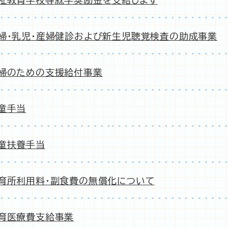
祉教育学校等就学奨励金を支給します
婦・乳児・産婦健診および新生児聴覚検査の助成事業
婦のための支援給付事業
童手当
童扶養手当
育所利用料・副食費の無償化について
育医療費支給事業