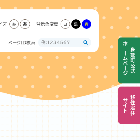
イズ
あ
背景色変更
あ
白
黒
青
ページID
検索
ホームページ
ホームページ
身延町公式
身延町公式
移住定住
移住定住
サイト
サイト