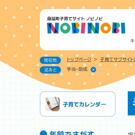
ペ
ー
身延町子育てサイト ノビノビ
ジ
の
先
頭
キ
で
す
トップページ
>
子育てサブサイト（
現在地
。
手当・助成
足あと
本
子育てカレンダー
文
年齢でさがす