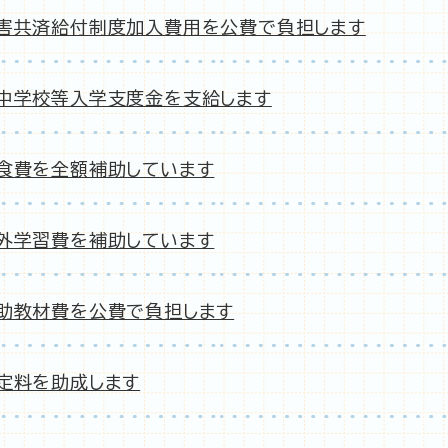
害共済給付制度加入費用を公費で負担します
中学校等入学支度金を支給します
食費を全額補助しています
外学習費を補助しています
助教材費を公費で負担します
定料を助成します