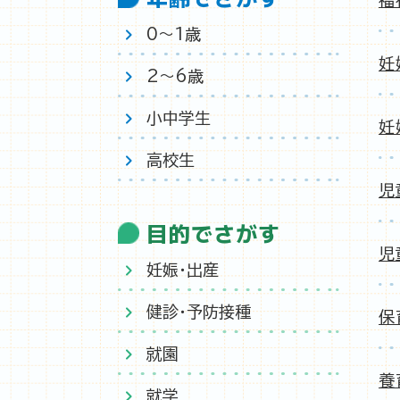
福
0〜1歳
妊
2〜6歳
小中学生
妊
高校生
児
目的でさがす
児
妊娠・出産
健診・予防接種
保
就園
養
就学