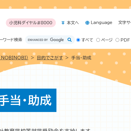
メニューを飛ばして本文へ
Language
文字サ
小児科ダイヤル#8000
本文へ
ーワード
検索
すべて
ページ
PDF
NOBINOBI）
>
目的でさがす
>
手当・助成
手当・助成