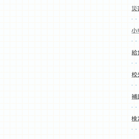
災
小
給
校
補
検