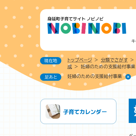
ペ
ー
身延町子育てサイト ノビノビ
ジ
の
先
頭
キ
で
す
トップページ
>
分類でさがす
>
現在地
。
成
>
妊婦のための支援給付事業
妊婦のための支援給付事業
足あと
本
子育てカレンダー
文
ペ