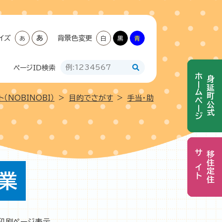
イズ
あ
背景色変更
あ
白
黒
青
ページID
検索
ホームページ
ホームページ
身延町公式
身延町公式
（NOBINOBI）
>
目的でさがす
>
手当・助
移住定住
移住定住
サイト
サイト
業
印刷ページ表示