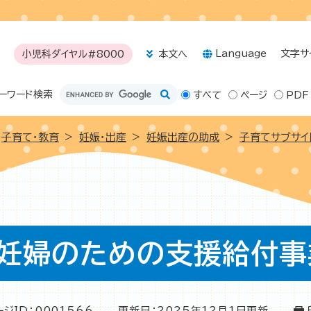
メニューを飛ばして本文へ
Language
文字サ
小児科ダイヤル#8000
本文へ
ーワード
検索
すべて
ページ
PDF
子育て・教育
>
妊娠・出産
>
妊娠出産の助成
>
子育てサブサイト
妊婦のための支援給付事
ージID：0001566
更新日：2025年12月1日更新