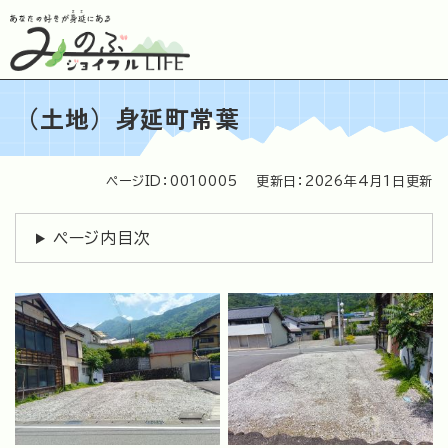
ペ
メニューを飛ばして本文へ
ー
ジ
の
先
（土地）身延町常葉
頭
で
す
。
ページID：0010005
更新日：2026年4月1日更新
本
文
ページ内目次