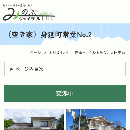
ペ
メニューを飛ばして本文へ
ー
ジ
の
先
（空き家）身延町常葉No.2
頭
で
す
。
ページID：0010434
更新日：2026年7月3日更新
本
文
ページ内目次
交渉中