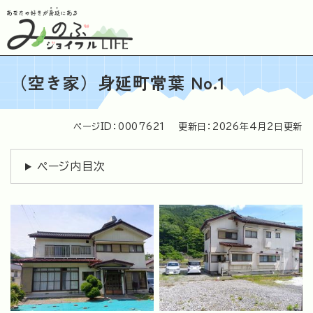
ペ
メニューを飛ばして本文へ
ー
ジ
の
先
（空き家）身延町常葉 No.1
頭
で
す
。
ページID：0007621
更新日：2026年4月2日更新
本
文
ページ内目次