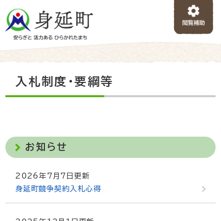
ペ
メニューを飛ばして本文へ
ー
ジ
の
先
頭
で
本
入札制度・要綱等
す
文
。
お知らせ
2026年7月7日更新
身延町競争契約入札心得