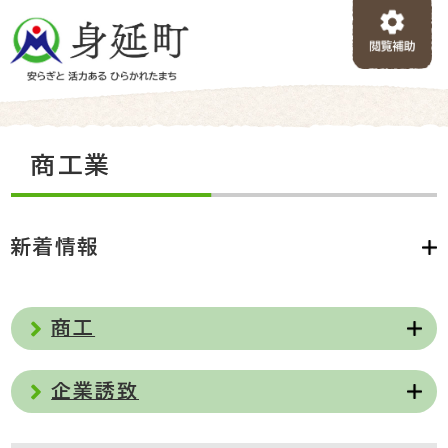
ペ
メニューを飛ばして本文へ
ー
ジ
の
先
頭
で
本
商工業
す
文
。
新着情報
商工
企業誘致