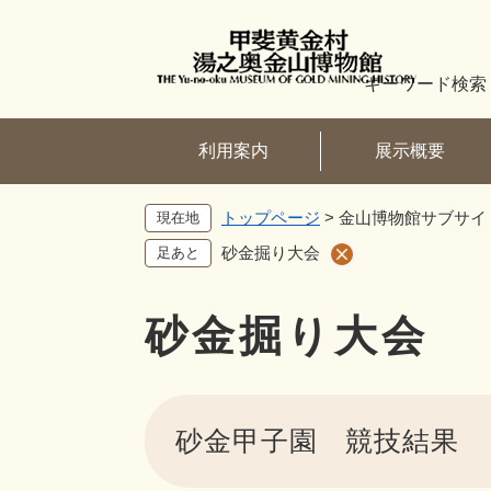
ペ
ー
ジ
キーワード検索
の
先
頭
利用案内
展示概要
で
す
トップページ
>
金山博物館サブサイ
現在地
。
砂金掘り大会
足あと
砂金掘り大会
本
文
砂金甲子園 競技結果