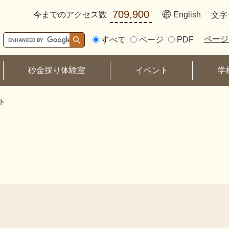
メニューを飛ばして本文へ
709,900
今までのアクセス数
English
文字
ページ
すべて
ページ
PDF
砂金採り体験室
イベント
学
ト