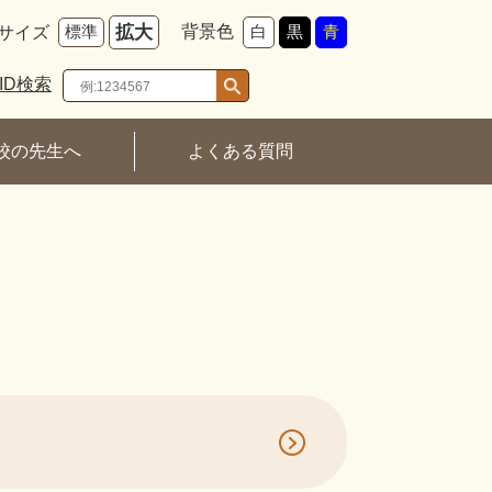
拡大
背景色
サイズ
白
黒
青
標準
ID検索
校の先生へ
よくある質問