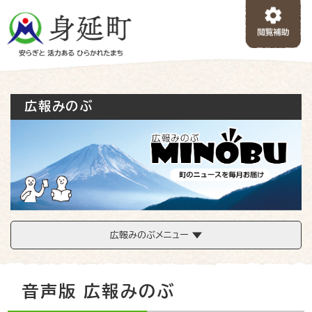
ペ
メニューを飛ばして本文へ
ー
ジ
の
先
頭
で
広報みのぶ
す
。
広報みのぶメニュー
本
音声版 広報みのぶ
文