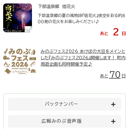
下部温泉郷 宿花火
下部温泉郷の夏の風物詩『宿花火』夜空を彩る約８
００発の花火をお楽しみください♪
2
あと
日
みのぶフェス2026
あけぼの大豆をメインと
した『みのぶフェス２０２６』開催します！ 町内
周遊企画も同時開催予定♪
70
あと
日
バックナンバー
広報みのぶ音声版