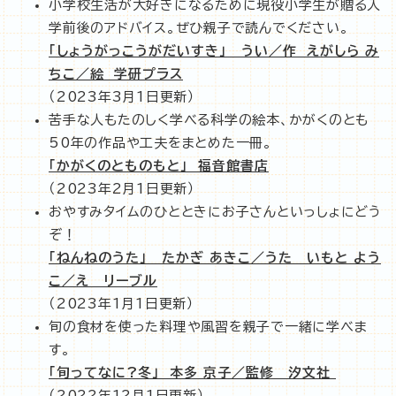
小学校生活が大好きになるために現役小学生が贈る入
学前後のアドバイス。ぜひ親子で読んでください。
「しょうがっこうがだいすき」 うい／作 えがしら み
ちこ／絵 学研プラス
（2023年3月1日更新）
苦手な人もたのしく学べる科学の絵本、かがくのとも
50年の作品や工夫をまとめた一冊。
「かがくのとものもと」 福音館書店
（2023年2月1日更新）
おやすみタイムのひとときにお子さんといっしょにどう
ぞ！
「ねんねのうた」 たかぎ あきこ／うた いもと よう
こ／え リーブル
（2023年1月1日更新）
旬の食材を使った料理や風習を親子で一緒に学べま
す。
「旬ってなに?冬」 本多 京子／監修 汐文社
（2022年12月1日更新）