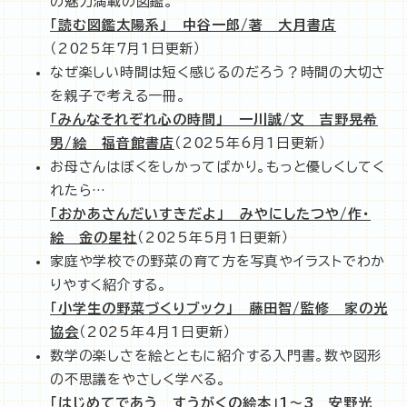
の魅力満載の図鑑。
「読む図鑑太陽系」 中谷一郎/著 大月書店
（2025年7月1日更新）
なぜ楽しい時間は短く感じるのだろう？時間の大切さ
を親子で考える一冊。
「みんなそれぞれ心の時間」 一川誠/文 吉野晃希
男/絵 福音館書店
（2025年6月1日更新）
お母さんはぼくをしかってばかり。もっと優しくしてく
れたら…
「おかあさんだいすきだよ」 みやにしたつや/作・
絵 金の星社
（2025年5月1日更新）
家庭や学校での野菜の育て方を写真やイラストでわか
りやすく紹介する。
「小学生の野菜づくりブック」 藤田智/監修 家の光
協会
（2025年4月1日更新）
数学の楽しさを絵とともに紹介する入門書。数や図形
の不思議をやさしく学べる。
「はじめてであう すうがくの絵本」1～3 安野光