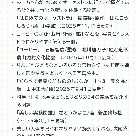
みーちゃんがはじめてオーケストラに行き、指揮者であ
る父と共に音楽の魔法を体験する物語。
「はじめてのオーケストラ」 佐渡裕/原作 はたこう
しろう/絵 小学館
（2025年11月1日更新）
コーヒーの起源・栽培・焙煎・抽出などを、写真とイラス
トでわかりやすく伝える一冊。
「コーヒー」 石脇智広/監修 堀川理万子/絵と造形
農山漁村文化協
会
（2025年10月1日更新）
りんごやぶどうなどいろいろな果物を切った断面を通
して形や特徴を楽しく学べる写真絵本。
「くらべて発見くだものの「おなか」」1～3 農文協/
編 山中正大/絵
(2025年9月1日更新）
科学・生物・地学など色とりどりの34の実験を紹介す
る図鑑。
「
美しい実験図鑑」 さとうかよこ/著 新星出版社
（2025年8月1日更新）
美しい天体写真とわかりやすい解説で学べる、太陽系