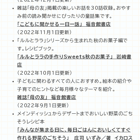
雑誌「母の友」掲載の楽しいお話を30話収録。おやす
み前の読み聞かせにぴったりの童話集です。
「こどもに聞かせる一日一話」 福音館書店
（2022年11月1日更新）
「ルルとララ」シリーズから生まれた秋のお菓子編で
す。レシピブック。
「ルルとララの手作りSweets秋のお菓子」 岩崎書
店
（2022年10月1日更新）
子どもに関わるすべての人におすすめ。絵本の紹介や
子育てのヒントなど毎月様々なテーマを紹介。
雑誌「母の友」 福音館書店
（2022年9月1日更新）
メインディッシュからデザートまでおいしい野菜のごち
そうレシピ本
「みんなが集まる日に、毎日ごはんにおいしくてすぐ
作れる野菜のごちそう」 庄司 いずみ／著 イカロス