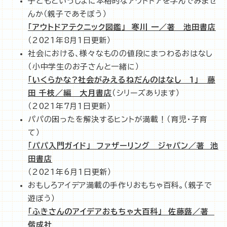
子どもといっしょに本格的なアウトドアを学んでみませ
んか（親子であそぼう）
「アウトドアテクニック図鑑」 寒川 一／著 池田書店
（2021年8月1日更新）
社会における、様々なものの値段にまつわるおはなし
（小中学生のお子さんと一緒に）
「いくらかな?社会がみえるねだんのはなし 1」 藤
田 千枝／編 大月書店
（シリーズあります）
（2021年7月1日更新）
パパの困ったを解決するヒントが満載！（育児・子育
て）
「パパ入門ガイド」 ファザーリング ジャパン／著 池
田書店
（2021年6月1日更新）
おもしろアイデア満載の手作りおもちゃ百科。（親子で
遊ぼう）
「ふきさんのアイデアおもちゃ大百科」 佐藤蕗／著
偕成社