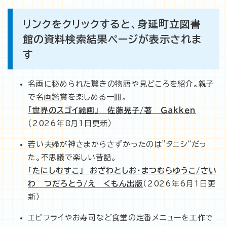
リンクをクリックすると、身延町立図書
館の資料検索結果ページが表示されま
す
名画に秘められた驚きの物語や見どころを紹介。親子
で名画鑑賞を楽しめる一冊。
「世界のスゴイ絵画」 佐藤晃子/著 Ｇａｋｋｅｎ
（2026年8月1日更新）
若い夫婦が神さまからさずかったのは”タニシ“だっ
た。不思議で楽しい昔話。
「たにしむすこ」 おざわとしお・まつむらゆうこ/さい
わ つだろとう/え くもん出版
（2026年6月1日更
新）
エビフライやお寿司など食堂の定番メニューを工作で