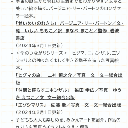
宇宙の誕生から現在の生活までをわかりやすい文章と
美しい絵で描く。バージニア・リー・バートンのロングセ
ラー絵本。
「せいめいのれきし」 バージニア・リー・バートン／文・
絵 いしい ももこ／訳 まなべ まこと／監修 岩波
書店
（2024年3月1日更新）
＜命のつながりシリーズ＞ ヒグマ、ニホンザル、エゾ
シマリスの強くたくましく生きる様子を追った写真絵
本。
「ヒグマの旅」 二神 慎之介／写真 文 文一総合出
版
「仲間と暮らすニホンザル」 福田 幸広／写真 ゆう
き えつこ／文 文一総合出版
「エゾシマリス」 佐藤 圭／写真 文 文一総合出版
（2024年2月1日更新）
子どもも大人も楽しめる、みかんアートを紹介。作品の
作り方を写真やイラストを交えて解説。