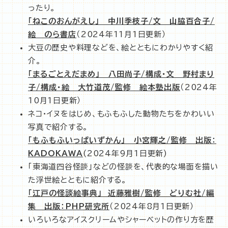
ったり。
「ねこのおんがえし」 中川季枝子/文 山脇百合子/
絵 のら書店
（2024年11月1日更新）
大豆の歴史や料理などを、絵とともにわかりやすく紹
介。
「まるごとえだまめ」 八田尚子/構成・文 野村まり
子/構成・絵 大竹道茂/監修 絵本塾出版
（2024年
10月1日更新）
ネコ・イヌをはじめ、もふもふした動物たちをかわいい
写真で紹介する。
「もふもふいっぱいずかん」 小宮輝之/監修 出版：
KADOKAWA
(2024年9月1日更新)
「東海道四谷怪談」などの怪談を、代表的な場面を描い
た浮世絵とともに紹介する。
「江戸の怪談絵事典」 近藤雅樹/監修 どりむ社/編
集 出版：PHP研究所
（2024年8月1日更新）
いろいろなアイスクリームやシャーベットの作り方を歴