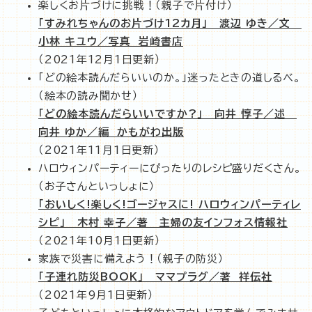
楽しくお片づけに挑戦！（親子で片付け）
「すみれちゃんのお片づけ12カ月」 渡辺 ゆき／文
小林 キユウ／写真 岩崎書店
（2021年12月1日更新）
「どの絵本読んだらいいのか。」迷ったときの道しるべ。
（絵本の読み聞かせ）
「どの絵本読んだらいいですか?」 向井 惇子／述
向井 ゆか／編 かもがわ出版
（2021年11月1日更新）
ハロウィンパーティーにぴったりのレシピ盛りだくさん。
（お子さんといっしょに）
「おいしく!楽しく!ゴージャスに! ハロウィンパーティレ
シピ」 木村 幸子／著 主婦の友インフォス情報社
（2021年10月1日更新）
家族で災害に備えよう！（親子の防災）
「子連れ防災BOOK」 ママプラグ／著 祥伝社
（2021年9月1日更新）