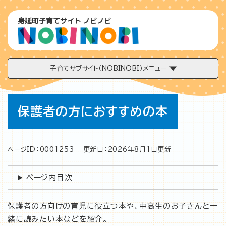
ペ
メニューを飛ばして本文へ
ー
身延町子育てサイト ノビノビ
ジ
の
先
頭
で
子育てサブサイト（NOBINOBI）メニュー
す
。
本
保護者の方におすすめの本
文
ページID：0001253
更新日：2026年8月1日更新
ページ内目次
保護者の方向けの育児に役立つ本や、中高生のお子さんと一
緒に読みたい本などを紹介。