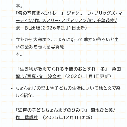
本。
「雪の写真家ベントレー」 ジャクリーン・ブリッグズ・マ
ーティン/作、メアリー・アゼアリアン/絵、千葉茂樹/
訳 ＢＬ出版
（2026年2月1日更新）
立冬から大寒まで、こよみに沿って季節の移ろいと生
命の営みを伝える写真絵
本。
「生き物が教えてくれる季節のおとずれ 冬」 亀田
龍吉/写真・文 汐文社
（2026年1月１日更新）
ちょんまげの理由や子どもの生活について絵と文で楽
しく紹介。
「江戸の子どもちょんまげのひみつ」 菊地ひと美/
作 偕成社
(2025年12月1日更新)