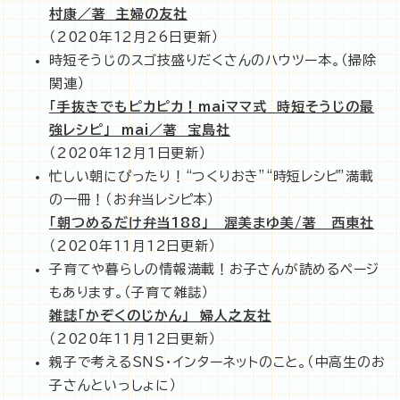
村康／著 主婦の友社
（2020年12月26日更新）
時短そうじのスゴ技盛りだくさんのハウツー本。（掃除
関連）
「手抜きでもピカピカ！maiママ式 時短そうじの最
強レシピ」 mai／著 宝島社
（2020年12月1日更新）
忙しい朝にぴったり！“つくりおき”“時短レシピ”満載
の一冊！（お弁当レシピ本）
「朝つめるだけ弁当188」 渥美まゆ美/著 西東社
（2020年11月12日更新）
子育てや暮らしの情報満載！お子さんが読めるページ
もあります。（子育て雑誌）
雑誌「かぞくのじかん」 婦人之友社
（2020年11月12日更新）
親子で考えるSNS・インターネットのこと。（中高生のお
子さんといっしょに）