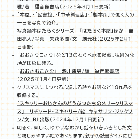
雅/著 福音館書店
（2025年3月1日更新）
「本屋」・「図書館」・「中華料理店」・「製本所」で働く人の
一日を写真で紹介。
写真絵本はたらくシリーズ 「はたらく本屋」ほか 吉
田亮人/写真 矢萩多聞/文 創元社
（2025年2月1
日更新）
「おおさむこさむ」など13のわらべ歌を掲載。独創的な
絵が印象に残る。
「
おおさむこさむ」 瀬川康男/絵 福音館書店
（2025年1月4日更新）
クリスマスにまつわる心温まる詩やお話など18作品を
収録する。
「スキャリーおじさんのどうぶつたちのメリークリスマ
ス」 リチャード・スキャリー/絵 キャサリン・ジャクソ
ン/文 BL出版
（2024年12月1日更新）
明るく、楽しく、ゆかいなむかし話をいきいきとした文
と親しみやすい絵でおくります。親子の読書タイムにぴ