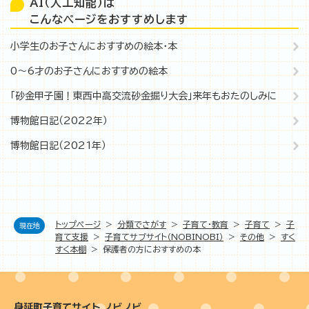
AI（人工知能）は
こんなページをおすすめします
小学生のお子さんにおすすめの絵本・本
0～6才のお子さんにおすすめの絵本
「砂金甲子園！東西中高交流砂金掘り大会」来年もおたのしみに
博物館日記（2022年）
博物館日記（2021年）
トップページ
>
分類でさがす
>
子育て・教育
>
子育て
>
子
現在地
育て支援
>
子育てサブサイト（NOBINOBI）
>
その他
>
すく
すく本棚
>
保護者の方におすすめの本
身延町子育てサイト ノビノビ