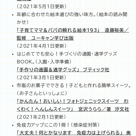
（2021年5月1日更新）
年齢に合わせた絵本選びの強い味方。（絵本の読み聞
かせ）
「子育てママ＆パパの頼れる絵本193」 遠藤裕美／
監修 ユーキャン学び出版
（2021年4月1日更新）
はじめてでも安心！手づくりの通園・通学グッズ
BOOK。（入園・入学準備）
「手作りの通園＆通学グッズ」 ブティック社
（2021年3月1日更新）
市販のお菓子でできる！子どもと作れる簡単スイーツ。
（お子さんといっしょに）
「かんたん！おいしい！フォトジェニックスイーツ わ
くわく！へんしんスイーツ」 宮沢うらら／著 汐文社
(2021年2月1日更新）
免疫力アップにこの1冊！（感染症対策）
「大丈夫！何とかなります 免疫力は上げられる」 奥