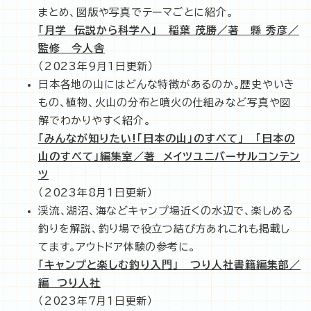
まとめ、図版や写真でテーマごとに紹介。
「月学 伝説から科学へ」 稲葉 茂勝／著 縣 秀彦／
監修 今人舎
（2023年9月1日更新）
日本各地の山にはどんな特徴があるのか。歴史やいき
もの、植物、火山の分布と噴火の仕組みなど写真や図
解でわかりやすく紹介。
「みんなが知りたい!「日本の山」のすべて」 「日本の
山のすべて」編集室／著 メイツユニバーサルコンテン
ツ
（2023年8月1日更新）
渓流、湖沼、海などキャンプ場近くの水辺で、楽しめる
釣りを解説、釣り場で役立つ結び方あれこれも掲載し
てます。アウトドア体験の参考に。
「キャンプと楽しむ釣り入門」 つり人社書籍編集部／
編 つり人社
（2023年7月1日更新）