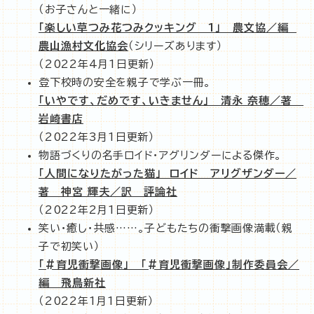
（お子さんと一緒に）
「楽しい草つみ花つみクッキング 1」 農文協／編
農山漁村文化協会
（シリーズあります）
（2022年4月1日更新）
登下校時の安全を親子で学ぶ一冊。
「いやです、だめです、いきません」 清永 奈穂／著
岩崎書店
（2022年3月1日更新）
物語づくりの名手ロイド・アグリンダーによる傑作。
「人間になりたがった猫」 ロイド アリグザンダー／
著 神宮 輝夫／訳 評論社
（2022年2月1日更新）
笑い・癒し・共感……。子どもたちの衝撃画像満載（親
子で初笑い）
「#育児衝撃画像」 「#育児衝撃画像」制作委員会／
編 飛鳥新社
（2022年1月1日更新）