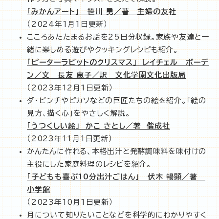
「みかんアート」 笹川 勇／著 主婦の友社
（2024年1月1日更新）
こころあたたまるお話を25日分収録。家族や友達と一
緒に楽しめる遊びやクッキングレシピも紹介。
「ピーターラビットのクリスマス」 レイチェル ボーデ
ン／文 長友 恵子／訳 文化学園文化出版局
（2023年12月1日更新）
ダ・ビンチやピカソなどの巨匠たちの絵を紹介。「絵の
見方、描く心」をやさしく解説。
「うつくしい絵」 かこ さとし／著 偕成社
（2023年11月1日更新）
かんたんに作れる、本格出汁と発酵調味料を味付けの
主役にした家庭料理のレシピを紹介。
「子どもも喜ぶ10分出汁ごはん」 伏木 暢顕／著
小学館
（2023年10月1日更新）
月について知りたいことなどを科学的にわかりやすく