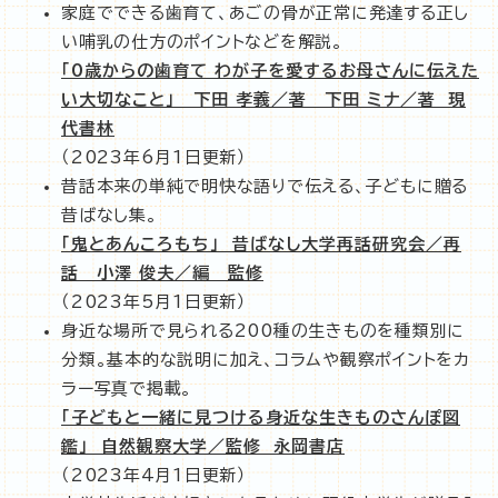
家庭でできる歯育て、あごの骨が正常に発達する正し
い哺乳の仕方のポイントなどを解説。
「0歳からの歯育て わが子を愛するお母さんに伝えた
い大切なこと」 下田 孝義／著 下田 ミナ／著 現
代書林
（2023年6月1日更新）
昔話本来の単純で明快な語りで伝える、子どもに贈る
昔ばなし集。
「鬼とあんころもち」 昔ばなし大学再話研究会／再
話 小澤 俊夫／編 監修
（2023年5月1日更新）
身近な場所で見られる200種の生きものを種類別に
分類。基本的な説明に加え、コラムや観察ポイントをカ
ラー写真で掲載。
「子どもと一緒に見つける身近な生きものさんぽ図
鑑」 自然観察大学／監修 永岡書店
（2023年4月1日更新）