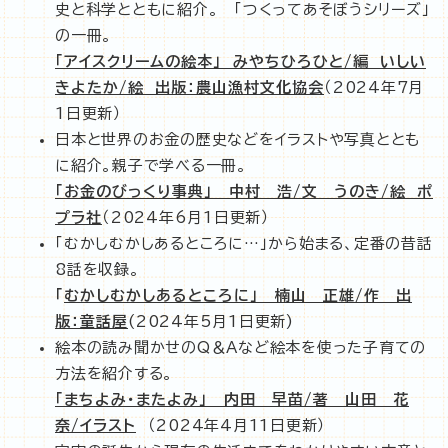
史と科学とともに紹介。 「つくってあそぼうシリーズ」
の一冊。
「アイスクリームの絵本」 みやちひろひと/編 いしい
きよたか/絵 出版：農山漁村文化協会
（2024年7月
1日更新）
日本と世界のお金の歴史などをイラストや写真ととも
に紹介。親子で学べる一冊。
「お金のびっくり事典」 中村 浩/文 うのき/絵 ポ
プラ社
（2024年6月1日更新）
「むかしむかしあるところに…」から始まる、定番の昔話
8話を収録。
「
むかしむかし
あるところに」 楠山 正雄/作 出
版：童話屋
(2024年5月1日更新)
絵本の読み聞かせのQ＆Aなど絵本を使った子育ての
方法を紹介する。
「まちよみ・またよみ」 内田 早苗/著 山田 花
奈/イラスト
（2024年4月11日更新）