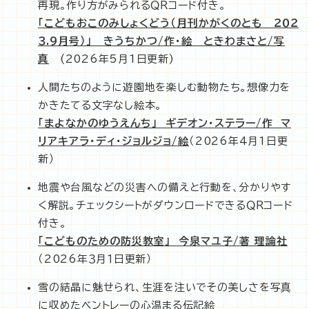
再現。作り方がみられるＱＲコード付き。
「こどもおこのみしょくどう（月刊かがくのとも ２０２
３.９月号）」 きうちかつ/作・絵 ときわまさと/写
真
(2026年5月1日更新)
人間たちのように遊園地を楽しむ動物たち。想像力を
かきたてる文字なし絵本。
「まよなかのゆうえんち」 ギデオン・ステラー/作 マ
リアキアラ・ディ・ジョルジョ/絵
（2026年4月1日更
新）
地震や台風などの災害への備えと行動を、分かりやす
く解説。チェックシートがダウンロードできるＱＲコード
付き。
「こどものための防災教室」 今泉マユ子/著 理論社
（2026年３月１日更新）
雪の結晶に魅せられ、生涯を注いでその美しさを写真
に収めたベントレーの心温まる伝記絵