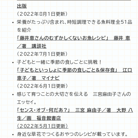
出版
（2022年8月1日更新）
栄養がたっぷり含まれ、時短調理できる魚料理全51品
を紹介
「藤井恵さんのむずかしくないお魚レシピ」 藤井 恵
／著 講談社
（2022年7月1日更新）
子どもと一緒に季節の食しごとに挑戦！
「子どもといっしょに季節の食しごと&保存食」 江口
恵子／著 マイナビ
（2022年6月1日更新）
感じて育つことの大切さを伝える 三宮麻由子さんの
エッセイ。
「センス・オブ・何だあ?」 三宮 麻由子／著 大野 八
生／画 福音館書店
（2022年5月1日更新）
身近な草花でつくるおやつのレシピが載っています。