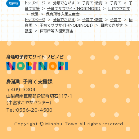
トップページ
>
分類でさがす
>
子育て・教育
>
子育て
>
子
現在地
育て支援
>
子育てサブサイト（NOBINOBI）
>
目的でさがす
>
就園
>
保育所等入園支度金
トップページ
>
分類でさがす
>
子育て・教育
>
子育て
>
保
育園
>
子育てサブサイト（NOBINOBI）
>
目的でさがす
>
就園
>
保育所等入園支度金
身延町子育てサイト ノビノビ
身延町 子育て支援課
〒409-3304
山梨県南巨摩郡身延町切石117-1
(中富すこやかセンター)
Tel：0556-20-4580
Copyright © Minobu-Town All rights reserved.