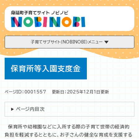
ペ
メニューを飛ばして本文へ
ー
身延町子育てサイト ノビノビ
ジ
の
先
頭
で
子育てサブサイト（NOBINOBI）メニュー
す
。
本
保育所等入園支度金
文
ページID：0001557
更新日：2025年12月1日更新
ページ内目次
保育所や幼稚園などに入所する際の子育て世帯の経済的
負担を軽減するとともに、お子さんの健全な育成を支援する